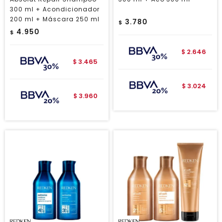
300 ml + Acondicionador
200 ml + Máscara 250 ml
3.780
$
4.950
$
2.646
$
3.465
$
3.024
$
3.960
$