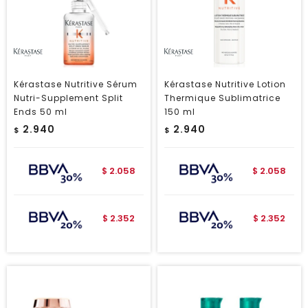
Kérastase Nutritive Sérum
Kérastase Nutritive Lotion
Nutri-Supplement Split
Thermique Sublimatrice
Ends 50 ml
150 ml
2.940
2.940
$
$
2.058
2.058
$
$
2.352
2.352
$
$