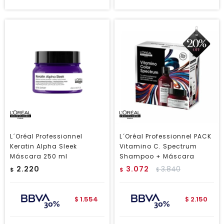
L´Oréal Professionnel
L´Oréal Professionnel PACK
Keratin Alpha Sleek
Vitamino C. Spectrum
Máscara 250 ml
Shampoo + Máscara
2.220
3.072
3.840
$
$
$
1.554
2.150
$
$