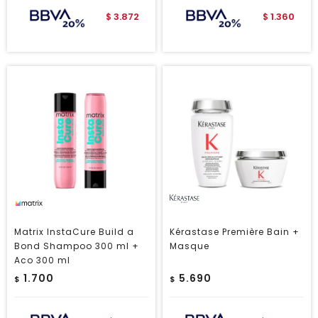
3.872
1.360
$
$
Matrix InstaCure Build a
Kérastase Première Bain +
Bond Shampoo 300 ml +
Masque
Aco 300 ml
1.700
5.690
$
$