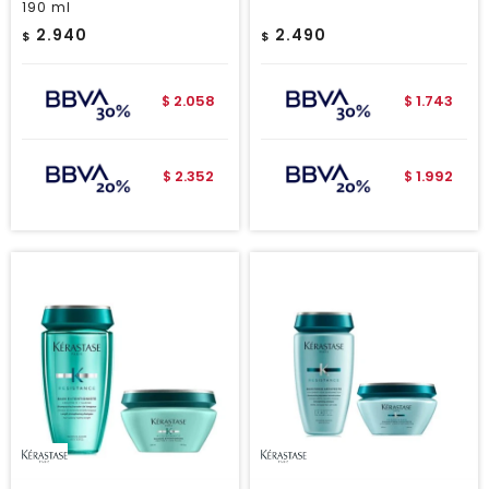
190 ml
2.940
2.490
$
$
2.058
1.743
$
$
2.352
1.992
$
$