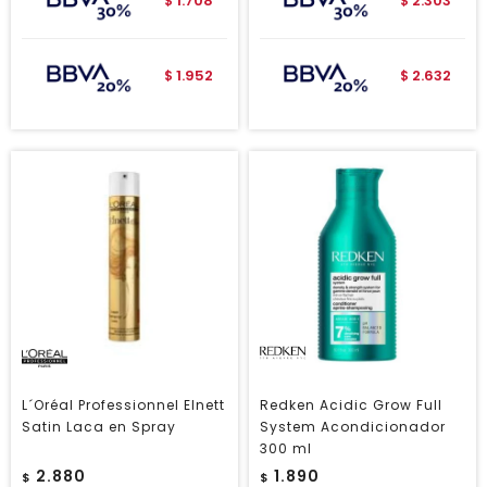
1.708
2.303
$
$
1.952
2.632
$
$
L´Oréal Professionnel Elnett
Redken Acidic Grow Full
Satin Laca en Spray
System Acondicionador
300 ml
2.880
1.890
$
$