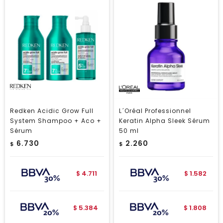
Redken Acidic Grow Full
L´Oréal Professionnel
System Shampoo + Aco +
Keratin Alpha Sleek Sérum
Sérum
50 ml
6.730
2.260
$
$
4.711
1.582
$
$
5.384
1.808
$
$