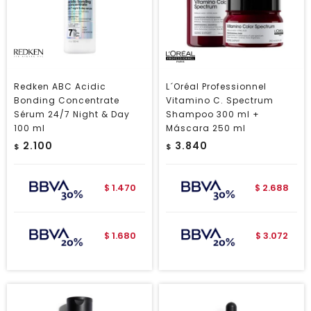
Redken ABC Acidic
L´Oréal Professionnel
Bonding Concentrate
Vitamino C. Spectrum
Sérum 24/7 Night & Day
Shampoo 300 ml +
100 ml
Máscara 250 ml
2.100
3.840
$
$
1.470
2.688
$
$
1.680
3.072
$
$