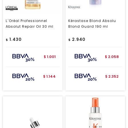
L´Oréal Professionnel
Kérastase Blond Absolu
Absolut Repair Oil 30 ml
Blond Guard 190 ml
1.430
2.940
$
$
1.001
2.058
$
$
1.144
2.352
$
$