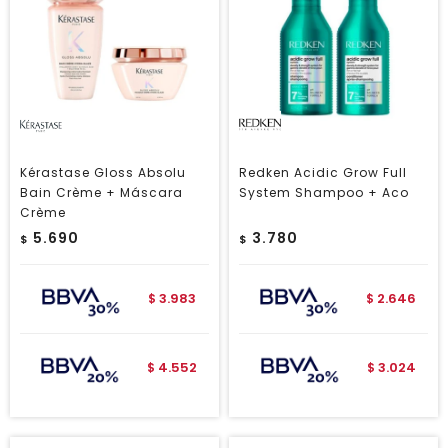
Kérastase Gloss Absolu
Redken Acidic Grow Full
Bain Crème + Máscara
System Shampoo + Aco
Crème
5.690
3.780
$
$
3.983
2.646
$
$
4.552
3.024
$
$