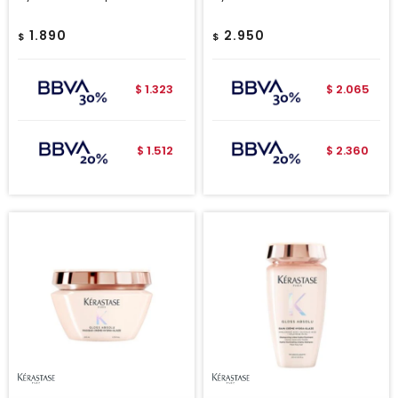
1.890
2.950
$
$
1.323
2.065
$
$
1.512
2.360
$
$