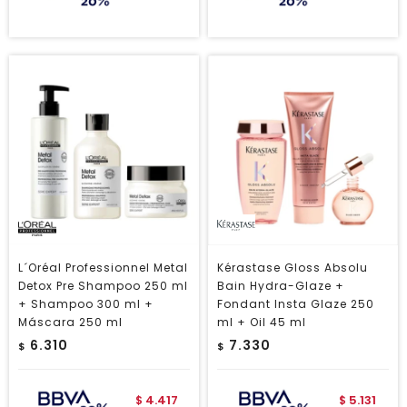
L´Oréal Professionnel Metal
Kérastase Gloss Absolu
Detox Pre Shampoo 250 ml
Bain Hydra-Glaze +
+ Shampoo 300 ml +
Fondant Insta Glaze 250
Máscara 250 ml
ml + Oil 45 ml
6.310
7.330
$
$
4.417
5.131
$
$