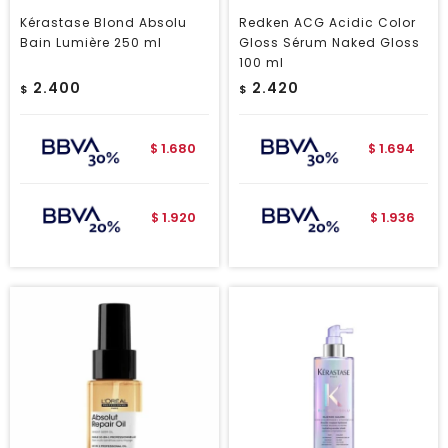
Kérastase Blond Absolu
Redken ACG Acidic Color
Bain Lumière 250 ml
Gloss Sérum Naked Gloss
100 ml
2.400
2.420
$
$
1.680
1.694
$
$
1.920
1.936
$
$