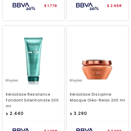
1.776
2.458
$
$
Kérastase Resistance
Kérastase Discipline
Fondant Extentioniste 200
Masque Oléo-Relax 200 ml
ml
2.440
3.290
$
$