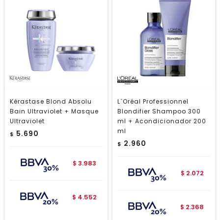
Kérastase Blond Absolu
L´Oréal Professionnel
Bain Ultraviolet + Masque
Blondifier Shampoo 300
Ultraviolet
ml + Acondicionador 200
ml
5.690
$
2.960
$
3.983
$
2.072
$
4.552
$
2.368
$