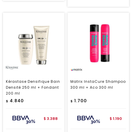
Kérastase Densifique Bain
Matrix InstaCure Shampoo
Densité 250 ml + Fondant
300 ml + Aco 300 ml
200 ml
4.840
1.700
$
$
3.388
1.190
$
$