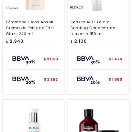
Kérastase Gloss Absolu
Redken ABC Acidic
Crema de Peinado Frizz-
Bonding Concentrate
Glaze 240 ml
Leave-in 150 ml
2.940
2.100
$
$
2.058
1.470
$
$
2.352
1.680
$
$