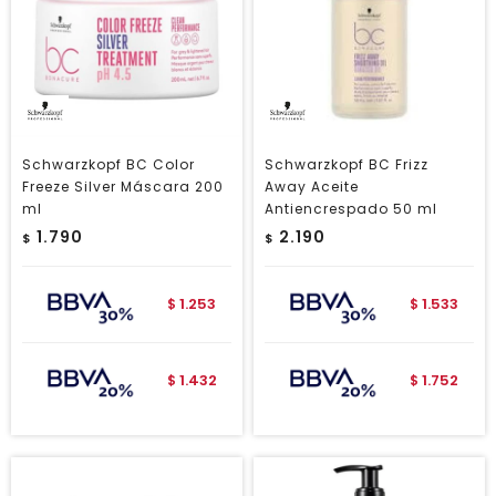
Schwarzkopf BC Color
Schwarzkopf BC Frizz
Freeze Silver Máscara 200
Away Aceite
ml
Antiencrespado 50 ml
1.790
2.190
$
$
1.253
1.533
$
$
1.432
1.752
$
$