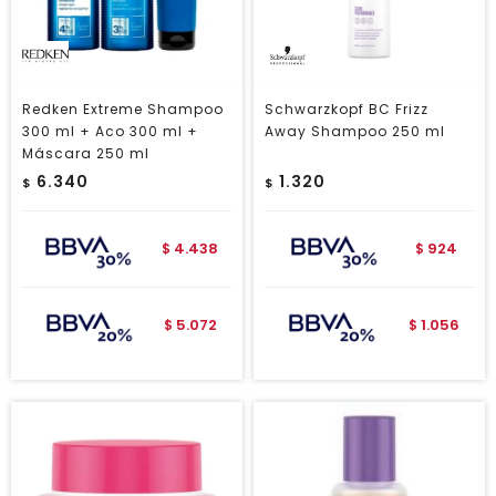
Redken Extreme Shampoo
Schwarzkopf BC Frizz
300 ml + Aco 300 ml +
Away Shampoo 250 ml
Máscara 250 ml
6.340
1.320
$
$
4.438
924
$
$
5.072
1.056
$
$