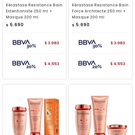
Kérastase Resistance Bain
Kérastase Resistance Bain
Extentioniste 250 ml +
Force Architecte 250 ml +
Masque 200 ml
Masque 200 ml
5.690
5.690
$
$
3.983
3.983
$
$
4.552
4.552
$
$