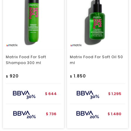
Matrix Food For Soft
Matrix Food For Soft Oil 50
Shampoo 300 ml
ml
920
1.850
$
$
644
1.295
$
$
736
1.480
$
$