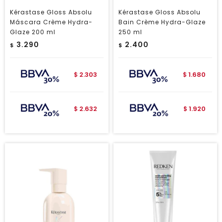
Kérastase Gloss Absolu
Kérastase Gloss Absolu
Máscara Crème Hydra-
Bain Crème Hydra-Glaze
Glaze 200 ml
250 ml
3.290
2.400
$
$
2.303
1.680
$
$
2.632
1.920
$
$