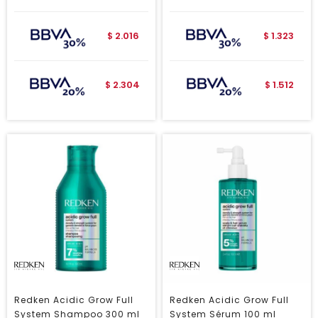
2.016
1.323
$
$
2.304
1.512
$
$
Redken Acidic Grow Full
Redken Acidic Grow Full
System Shampoo 300 ml
System Sérum 100 ml