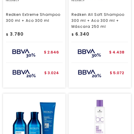
Redken Extreme Shampoo
Redken All Soft Shampoo
300 ml + Aco 300 ml
300 ml + Aco 300 ml +
Máscara 250 ml
3.780
6.340
$
$
2.646
4.438
$
$
3.024
5.072
$
$