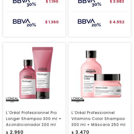
1.190
3.983
$
$
1.360
4.552
$
$
L´Oréal Professionnel Pro
L´Oréal Professionnel
Longer Shampoo 300 ml +
Vitamino Color Shampoo
Acondicionador 200 ml
300 ml + Máscara 250 ml
2.960
3.470
$
$