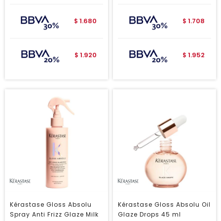
1.680
1.708
$
$
1.920
1.952
$
$
Kérastase Gloss Absolu
Kérastase Gloss Absolu Oil
Spray Anti Frizz Glaze Milk
Glaze Drops 45 ml