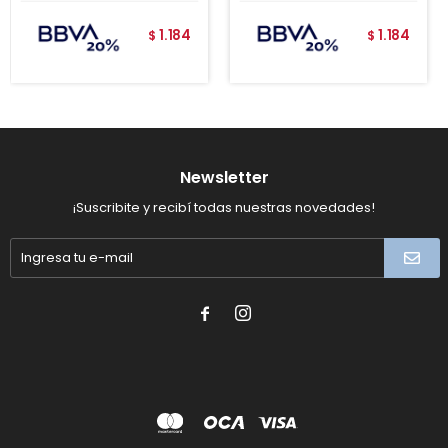
1.184
1.184
$
$
Newsletter
¡Suscribite y recibí todas nuestras novedades!

