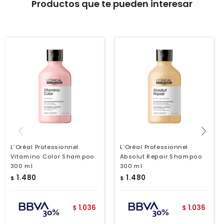
Productos que te pueden interesar
L´Oréal Professionnel
L´Oréal Professionnel
Vitamino Color Shampoo
Absolut Repair Shampoo
300 ml
300 ml
1.480
1.480
$
$
1.036
1.036
$
$