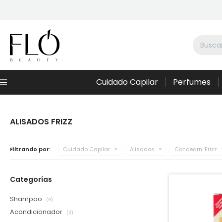
Cuidado Capilar
Perfumes
Menú
ALISADOS FRIZZ
Filtrando por:
Cuidado Capilar
Alisados
Concearn:
Frizz
Categorías
Shampoo
(6)
Acondicionador
(3)