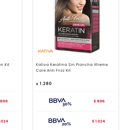
n Kit
Kativa Keratina Sin Plancha Xtreme
Care Anti Frizz Kit
1.280
$
896
896
$
1.024
1.024
$