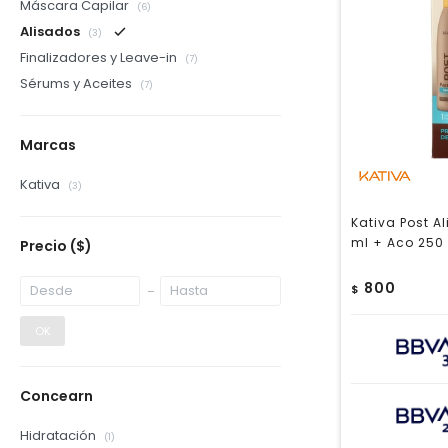
Máscara Capilar
(6)
Alisados
(3)
Finalizadores y Leave-in
(7)
Sérums y Aceites
(7)
Marcas
Kativa
(3)
Kativa Post A
ml + Aco 250
Precio
($)
800
$
OK
Concearn
Hidratación
(1)