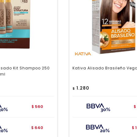
lisado Kit Shampoo 250
Kativa Alisado Brasileño Vega
 ml
1.280
$
560
$
$
640
$
$