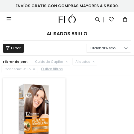
ENVÍOS GRATIS CON COMPRAS MAYORES A $ 5000.

ALISADOS BRILLO
Recomendados
Filtrando por:
Cuidado Capilar
Alisados
Quitar filtros
Concearn:
Brillo