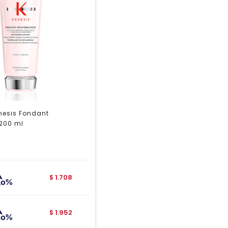
nesis Fondant
 200 ml
1.708
$
1.952
$