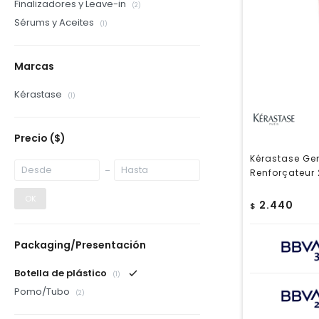
Finalizadores y Leave-in
(2)
Sérums y Aceites
(1)
Marcas
Kérastase
(1)
Precio
($)
Kérastase Ge
Renforçateur
OK
2.440
$
Packaging/Presentación
Botella de plástico
(1)
Pomo/Tubo
(2)