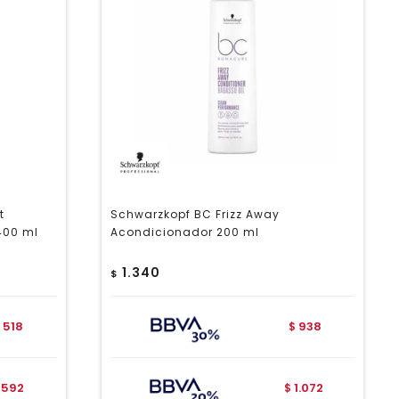
t
Schwarzkopf BC Frizz Away
400 ml
Acondicionador 200 ml
1.340
$
518
938
$
592
1.072
$