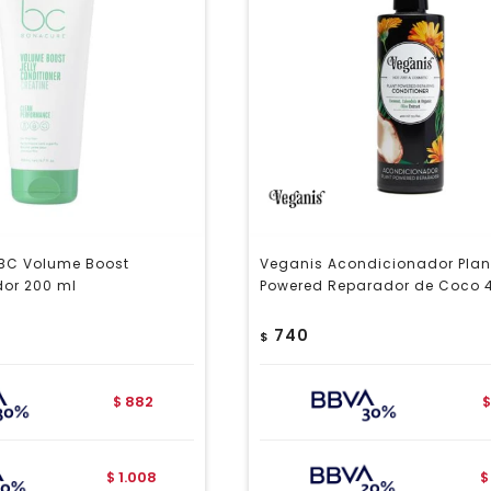
BC Volume Boost
Veganis Acondicionador Plan
or 200 ml
Powered Reparador de Coco 
740
$
882
$
$
1.008
$
$