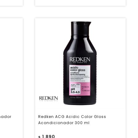
nador
Redken ACG Acidic Color Gloss
Acondicionador 300 ml
1.890
$