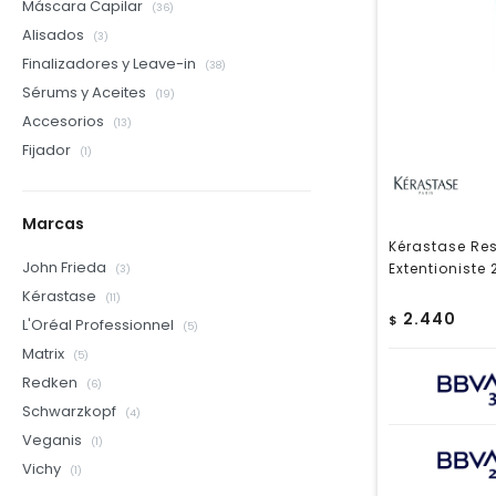
Máscara Capilar
(36)
Alisados
(3)
Finalizadores y Leave-in
(38)
Sérums y Aceites
(19)
Accesorios
(13)
Fijador
(1)
Marcas
Kérastase Re
John Frieda
Extentioniste
(3)
Kérastase
(11)
2.440
$
L'Oréal Professionnel
(5)
Matrix
(5)
Redken
(6)
Schwarzkopf
(4)
Veganis
(1)
Vichy
(1)