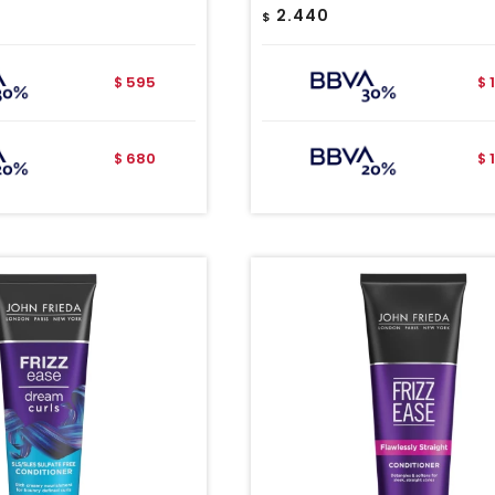
2.440
$
595
$
$
680
$
$