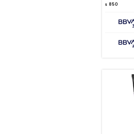
850
$