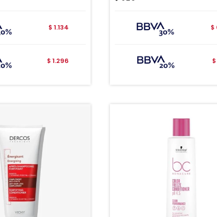
1.134
$
$
1.296
$
$