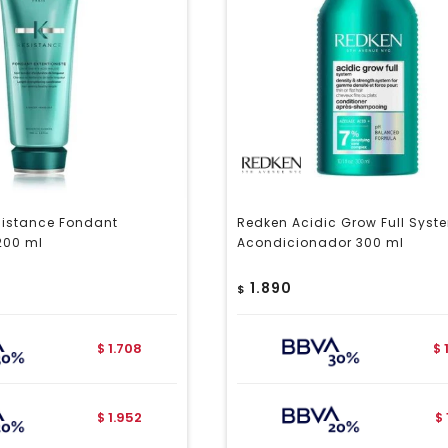
sistance Fondant
Redken Acidic Grow Full Syst
 200 ml
Acondicionador 300 ml
1.890
$
1.708
$
$
1.952
$
$