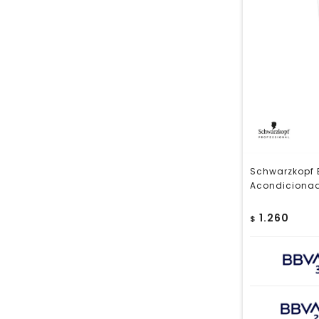
Schwarzkopf 
Acondicionad
1.260
$