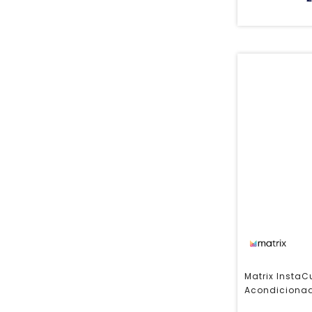
Matrix InstaC
Acondicionad