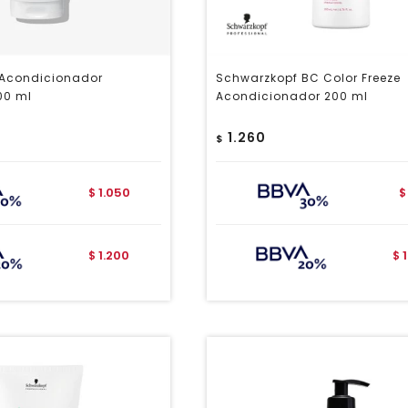
 Acondicionador
Schwarzkopf BC Color Freeze
200 ml
Acondicionador 200 ml
1.260
$
1.050
$
$
1.200
$
$