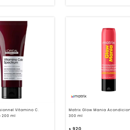
ssionnel Vitamino C.
Matrix Glow Mania Acondicio
 200 ml
300 ml
920
$