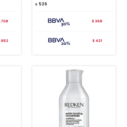
526
$
1.708
368
$
1.952
421
$