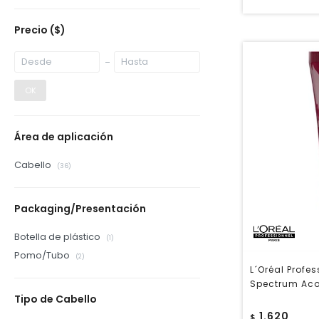
Precio
($)
OK
Área de aplicación
Cabello
(36)
Packaging/Presentación
Botella de plástico
(1)
Pomo/Tubo
(2)
L´Oréal Profe
Spectrum Aco
Tipo de Cabello
1.620
$