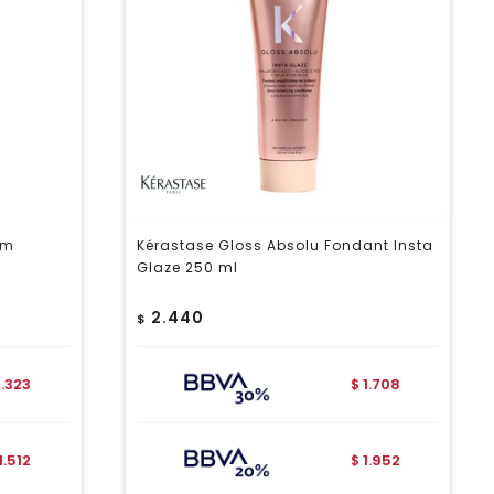
em
Kérastase Gloss Absolu Fondant Insta
Glaze 250 ml
2.440
$
1.323
1.708
$
1.512
1.952
$