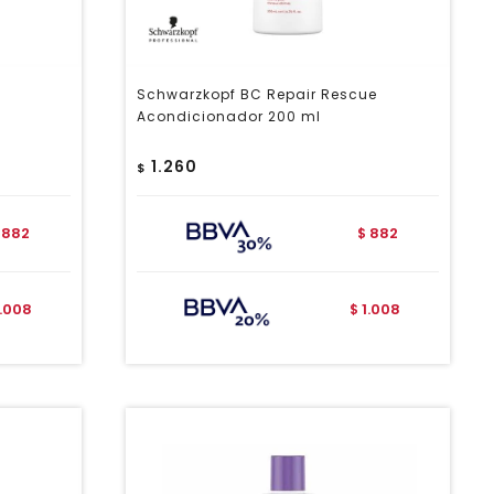
Schwarzkopf BC Repair Rescue
Acondicionador 200 ml
1.260
$
882
882
$
1.008
1.008
$