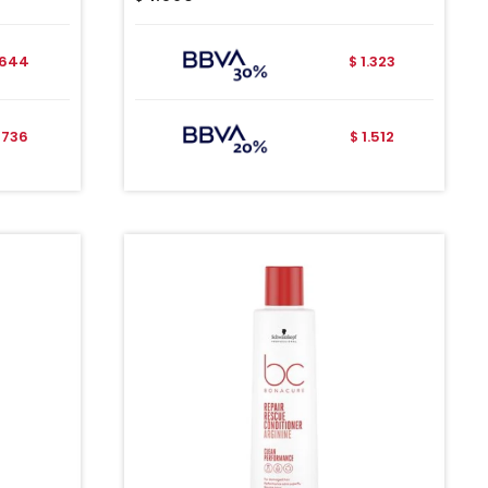
644
1.323
$
736
1.512
$