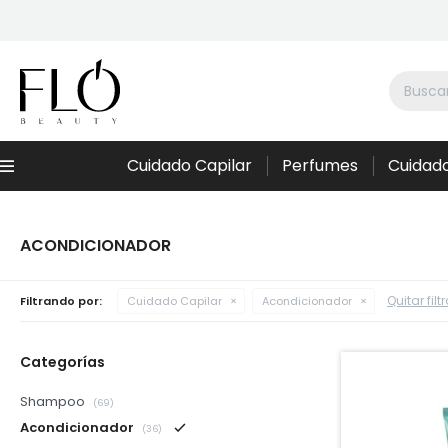
Cuidado Capilar
Perfumes
Cuidado
Menú
ACONDICIONADOR
Quitar filt
Filtrando por:
Cuidado Capilar
Acondicionador
Categorías
Shampoo
(69)
Acondicionador
(36)