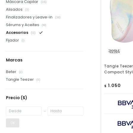
Máscara Capilar
(36)
Alisados
(3)
Finalizadores y Leave-in
(38)
Sérums y Aceites
(18)
Accesorios
(13)
Fijador
(1)
Marcas
Tangle Teezer
Beter
Compact Style
(2)
Tangle Teezer
(11)
1.050
$
Precio
($)
OK