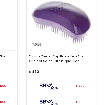
 The
Tangle Teezer Cepillo de Pelo The
Original Salon Elite Purple Lilac
870
$
609
609
$
696
696
$