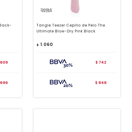
 Back-
Tangle Teezer Cepillo de Pelo The
Ultimate Blow-Dry Pink Black
1.060
$
609
742
$
696
848
$