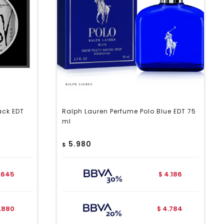
ack EDT
Ralph Lauren Perfume Polo Blue EDT 75
ml
5.980
$
1.645
4.186
$
1.880
4.784
$