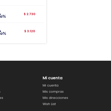
2.730
$
3.120
$
Mi cuenta
Mi cuenta
s
Mis compras
es
Mis direcciones
Wish List