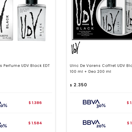
ns Perfume UDV Black EDT
Ulric De Varens Coffret UDV Bl
100 ml + Deo 200 ml
2.350
$
1.386
$
$
1.584
$
$