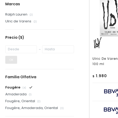
Marcas
Ralph Lauren
(2)
Ulric de Varens
(2)
Precio
($)
Ulric De Vare
OK
100 ml
1.980
$
Familia Olfativa
Fougère
(4)
Amaderada
(1)
Fougère, Oriental
(2)
Fougère, Amaderada, Oriental
(3)