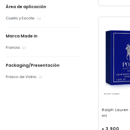
Área de aplicación
Cuello y Escote
(4)
Marca Made in
Francia
(2)
Packaging/Presentación
Frasco de Vidrio
(1)
Ralph Lauren 
ml
3.900
$