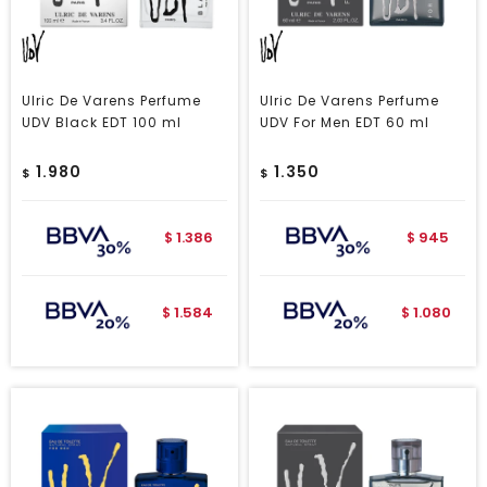
Ulric De Varens Perfume
Ulric De Varens Perfume
UDV Black EDT 100 ml
UDV For Men EDT 60 ml
1.980
1.350
$
$
1.386
945
$
$
1.584
1.080
$
$