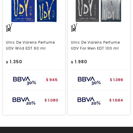
Ulric De Varens Perfume
Ulric De Varens Perfume
UDV Wild EDT 60 ml
UDV For Men EDT 100 ml
1.350
1.980
$
$
945
1.386
$
$
1.080
1.584
$
$