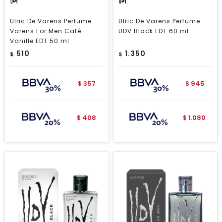
Ulric De Varens Perfume
Ulric De Varens Perfume
Varens For Men Café
UDV Black EDT 60 ml
Vanille EDT 50 ml
510
1.350
$
$
357
945
$
$
408
1.080
$
$