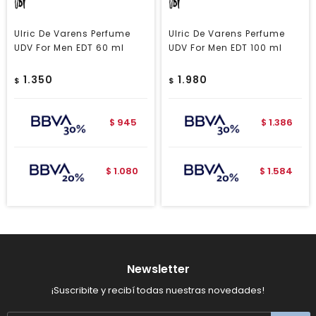
Ulric De Varens Perfume
Ulric De Varens Perfume
UDV For Men EDT 60 ml
UDV For Men EDT 100 ml
1.350
1.980
$
$
945
1.386
$
$
1.080
1.584
$
$
Newsletter
¡Suscribite y recibí todas nuestras novedades!