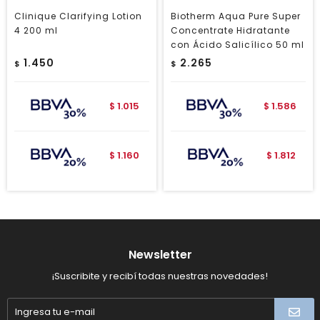
Clinique Clarifying Lotion
Biotherm Aqua Pure Super
4 200 ml
Concentrate Hidratante
con Ácido Salicílico 50 ml
1.450
2.265
$
$
1.015
1.586
$
$
1.160
1.812
$
$
Newsletter
¡Suscribite y recibí todas nuestras novedades!