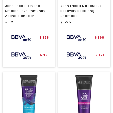
John Frieda Beyond
John Frieda Miraculous
Smooth Frizz Immunity
Recovery Repairing
Acondicionador
Shampoo
526
526
$
$
368
368
$
$
421
421
$
$