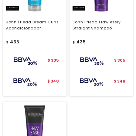
John Frieda Dream Curls
John Frieda Flawlessly
Acondicionador
Straight Shampoo
435
435
$
$
305
305
$
$
348
348
$
$