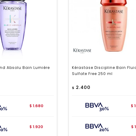
nd Absolu Bain Lumière
Kérastase Discipline Bain Flui
Sulfate Free 250 ml
2.400
$
1.680
$
$
1.920
$
$