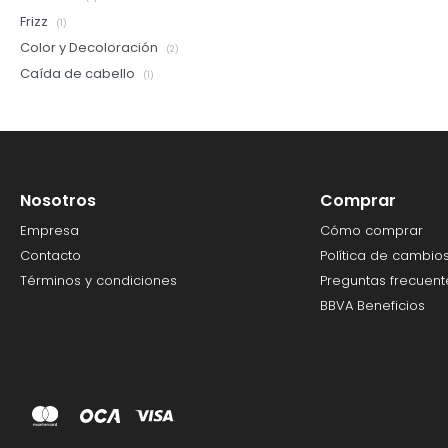
Frizz
(1)
Color y Decoloración
(2)
Caída de cabello
(1)
Nosotros
Comprar
Empresa
Cómo comprar
Contacto
Política de cambio
Términos y condiciones
Preguntas frecuent
BBVA Beneficios