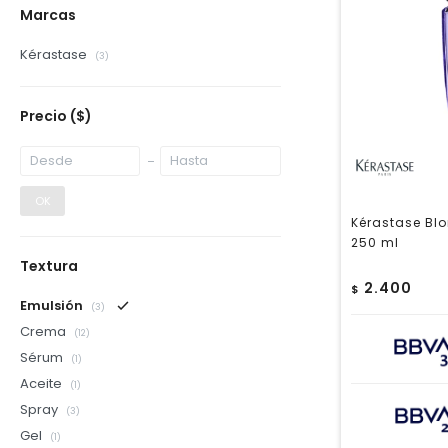
Marcas
Kérastase
(3)
Precio
($)
OK
Kérastase Blo
250 ml
Textura
2.400
$
Emulsión
(3)
Crema
(12)
Sérum
(1)
Aceite
(1)
Spray
(3)
Gel
(1)