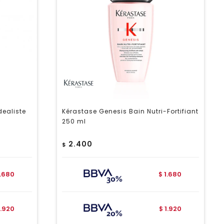
dealiste
Kérastase Genesis Bain Nutri-Fortifiant
250 ml
2.400
$
1.680
1.680
$
1.920
1.920
$