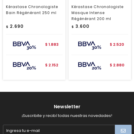
Kérastase Chronologiste
Kérastase Chronologiste
Bain Régénérant 250 ml
Masque Intense
Régénérant 200 ml
2.690
3.600
$
$
1.883
2.520
$
$
2.152
2.880
$
$
Newsletter
¡Suscribite y recibí todas nuestras novedades!