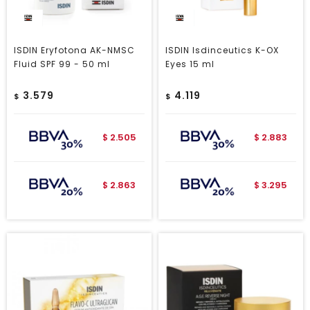
ISDIN Eryfotona AK-NMSC
ISDIN Isdinceutics K-OX
Fluid SPF 99 - 50 ml
Eyes 15 ml
3.579
4.119
$
$
2.505
2.883
$
$
2.863
3.295
$
$