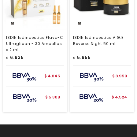
ISDIN Isdinceutics Flavo-C
ISDIN Isdinceutics A.G.E.
Ultraglican - 30 Ampollas
Reverse Night 50 ml
x 2 ml
6.635
5.655
$
$
4.645
3.959
$
$
5.308
4.524
$
$