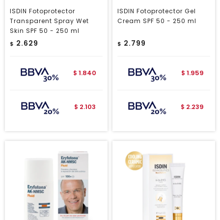
ISDIN Fotoprotector
ISDIN Fotoprotector Gel
Transparent Spray Wet
Cream SPF 50 - 250 ml
Skin SPF 50 - 250 ml
2.629
2.799
$
$
1.840
1.959
$
$
2.103
2.239
$
$