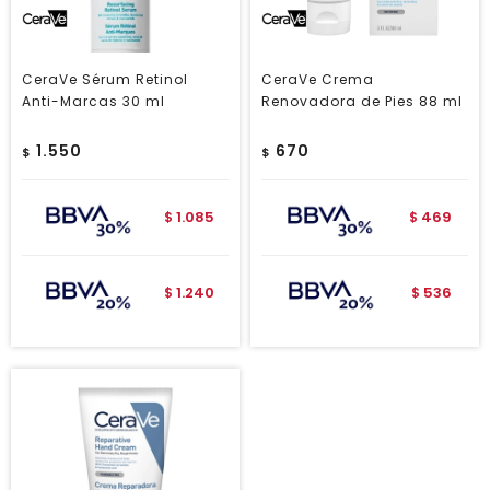
CeraVe Sérum Retinol
CeraVe Crema
Anti-Marcas 30 ml
Renovadora de Pies 88 ml
1.550
670
$
$
1.085
469
$
$
1.240
536
$
$