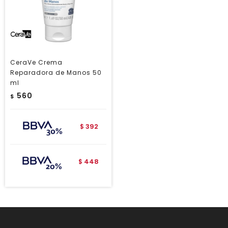
CeraVe Crema
Reparadora de Manos 50
ml
560
$
392
$
448
$