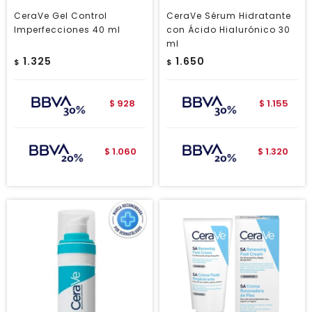
CeraVe Gel Control
CeraVe Sérum Hidratante
Imperfecciones 40 ml
con Ácido Hialurónico 30
ml
1.325
1.650
$
$
928
1.155
$
$
1.060
1.320
$
$