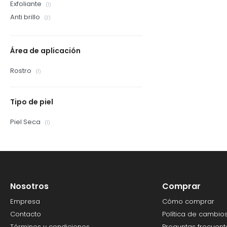
Exfoliante
(1)
Anti brillo
(2)
Área de aplicación
Rostro
(1)
Tipo de piel
Piel Seca
(1)
Nosotros
Comprar
Empresa
Cómo comprar
Contacto
Política de cambio
Términos y condiciones
Preguntas frecuent