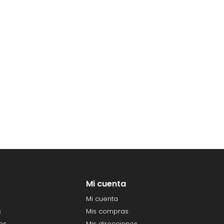
Mi cuenta
Mi cuenta
s
Mis compras
es
Mis direcciones