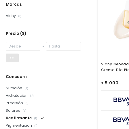
Marcas
Vichy
(1)
Precio
($)
OK
Vichy Neovad
Crema Día Pi
Concearn
5.000
$
Nutrición
(2)
Hidratación
(7)
Precisión
(1)
Solares
(3)
Reafirmante
(1)
Pigmentación
(1)