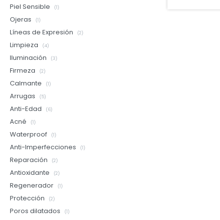
Piel Sensible
(1)
Ojeras
(1)
Líneas de Expresión
(2)
Limpieza
(4)
Iluminación
(3)
Firmeza
(2)
Calmante
(1)
Arrugas
(5)
Anti-Edad
(6)
Acné
(1)
Waterproof
(1)
Anti-Imperfecciones
(1)
Reparación
(2)
Antioxidante
(2)
Regenerador
(1)
Protección
(2)
Poros dilatados
(1)