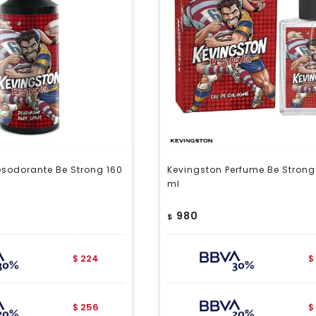
esodorante Be Strong 160
Kevingston Perfume Be Strong
ml
980
$
224
$
$
256
$
$