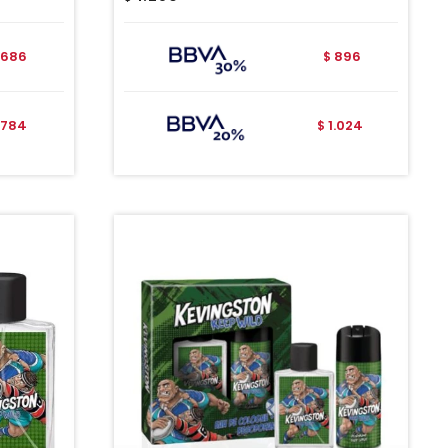
686
896
$
784
1.024
$