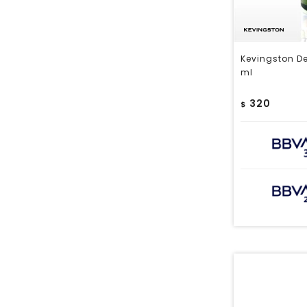
Kevingston D
ml
320
$