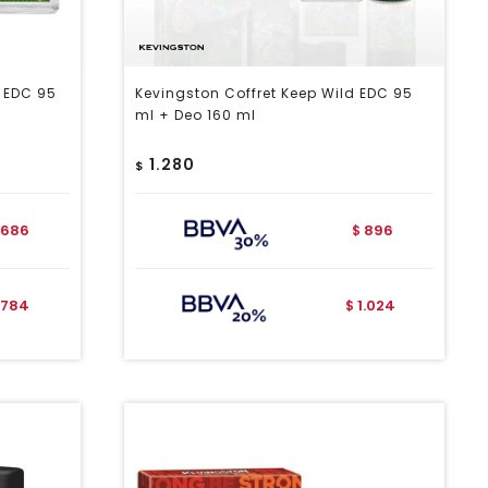
 EDC 95
Kevingston Coffret Keep Wild EDC 95
ml + Deo 160 ml
1.280
$
686
896
$
784
1.024
$