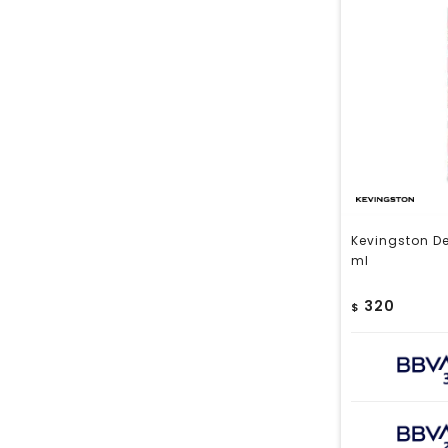
Kevingston D
ml
320
$