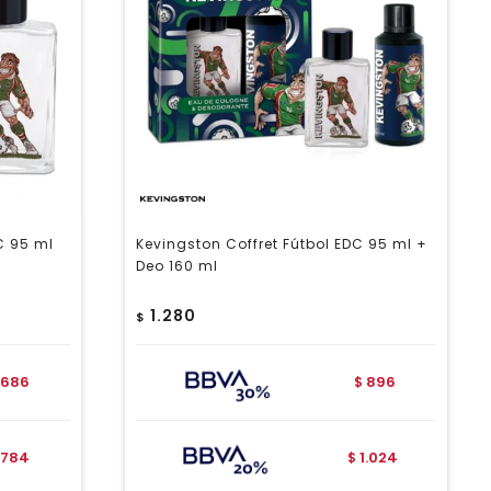
C 95 ml
Kevingston Coffret Fútbol EDC 95 ml +
Deo 160 ml
1.280
$
686
896
$
784
1.024
$