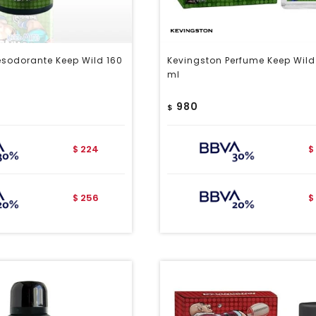
esodorante Keep Wild 160
Kevingston Perfume Keep Wild
ml
980
$
224
$
$
256
$
$