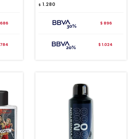
1.280
$
686
896
$
784
1.024
$