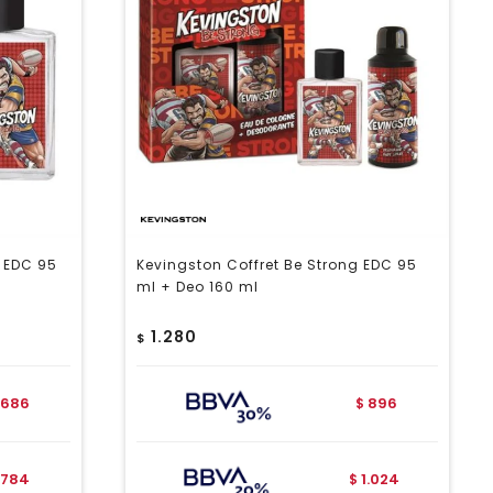
 EDC 95
Kevingston Coffret Be Strong EDC 95
ml + Deo 160 ml
1.280
$
686
896
$
784
1.024
$