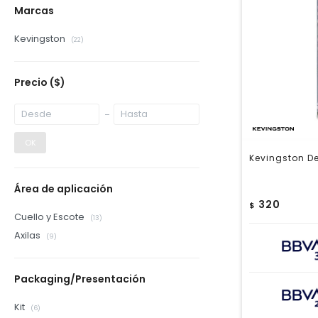
Marcas
Kevingston
(22)
Precio
($)
OK
Kevingston De
Área de aplicación
320
$
Cuello y Escote
(13)
Axilas
(9)
Packaging/Presentación
Kit
(6)