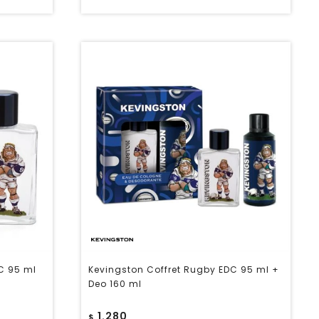
C 95 ml
Kevingston Coffret Rugby EDC 95 ml +
Deo 160 ml
1.280
$