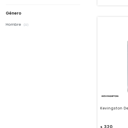
Género
Hombre
(22)
Kevingston D
320
$