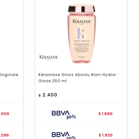
Originale
Kérastase Gloss Absolu Bain Hydra-
Glaze 250 ml
2.400
$
.009
1.680
$
.296
1.920
$