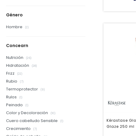
Género
Hombre
(2)
Concearn
Nutrición
(26)
Hidratación
(28)
Frizz
(22)
Rubio
(7)
Termoprotector
(9)
Rulos
(1)
Peinado
(1)
Color y Decoloración
(10)
Kérastase Glo
Cuero cabelludo Sensible
(1)
Glaze 250 ml
Crecimiento
(7)