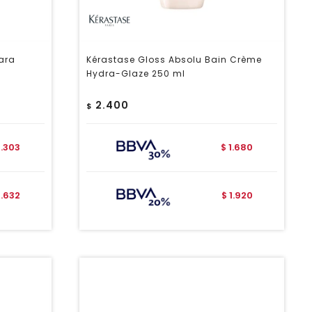
ara
Kérastase Gloss Absolu Bain Crème
Hydra-Glaze 250 ml
2.400
$
2.303
1.680
$
2.632
1.920
$