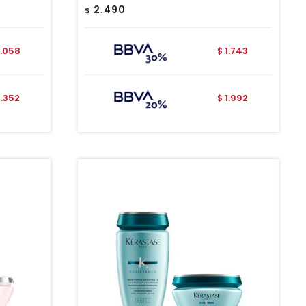
2.490
$
.058
1.743
$
2.352
1.992
$