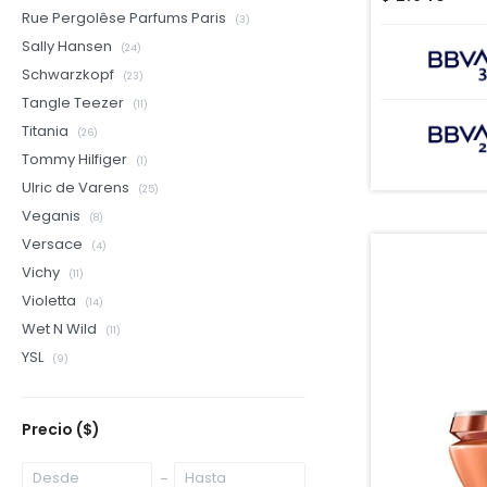
Rue Pergolêse Parfums Paris
(3)
Sally Hansen
(24)
Schwarzkopf
(23)
Tangle Teezer
(11)
Titania
(26)
Tommy Hilfiger
(1)
Ulric de Varens
(25)
Veganis
(8)
Versace
(4)
Vichy
(11)
Violetta
(14)
Wet N Wild
(11)
YSL
(9)
Precio
($)