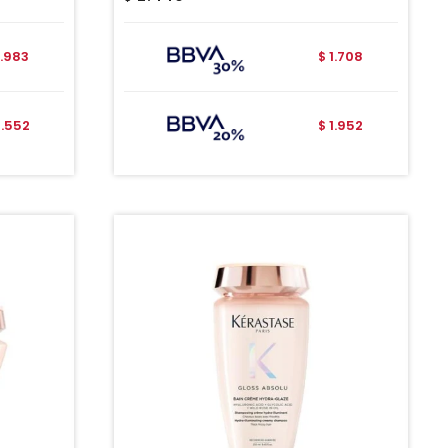
.983
1.708
$
.552
1.952
$