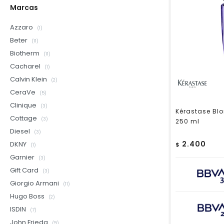
Marcas
Azzaro
(1)
Beter
(11)
Biotherm
(11)
Cacharel
(1)
Calvin Klein
(2)
CeraVe
(5)
Clinique
(3)
Kérastase Blo
Cottage
(3)
250 ml
Diesel
(3)
2.400
DKNY
$
(1)
Garnier
(3)
Gift Card
(3)
Giorgio Armani
(11)
Hugo Boss
(2)
ISDIN
(7)
John Frieda
(5)