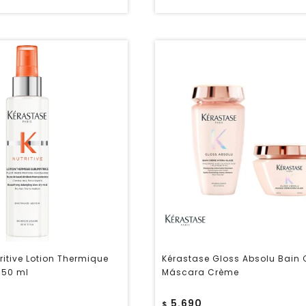
ritive Lotion Thermique
Kérastase Gloss Absolu Bain
150 ml
Máscara Crème
5.690
$