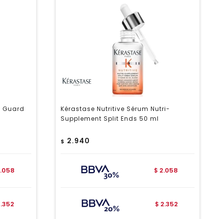
d Guard
Kérastase Nutritive Sérum Nutri-
Supplement Split Ends 50 ml
2.940
$
.058
2.058
$
2.352
2.352
$