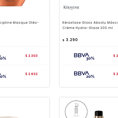
cipline Masque Oléo-
Kérastase Gloss Absolu Másc
Crème Hydra-Glaze 200 ml
3.290
$
2.303
$
$
2.632
$
$