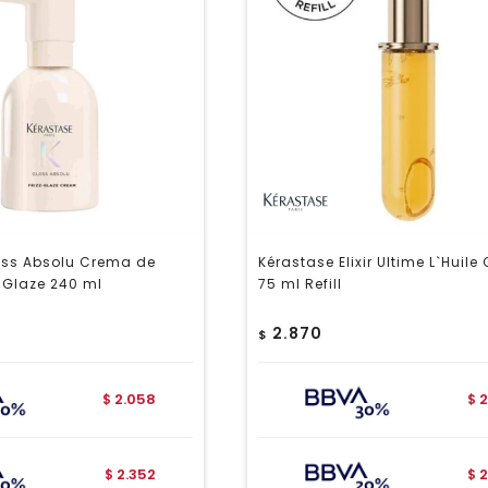
oss Absolu Crema de
Kérastase Elixir Ultime L`Huile 
-Glaze 240 ml
75 ml Refill
2.870
$
2.058
2
$
$
2.352
2
$
$