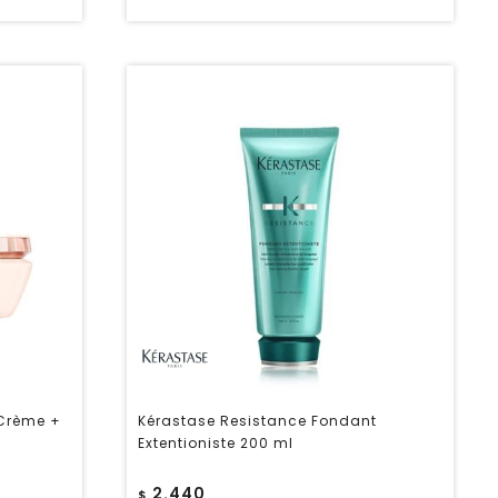
 Crème +
Kérastase Resistance Fondant
Extentioniste 200 ml
2.440
$