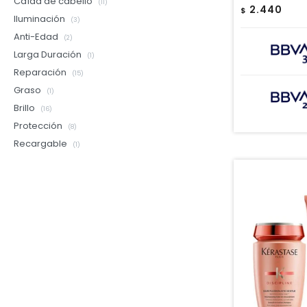
Caída de cabello
(11)
2.440
$
Iluminación
(3)
Anti-Edad
(2)
Larga Duración
(1)
Reparación
(15)
Graso
(1)
Brillo
(16)
Protección
(8)
Recargable
(1)