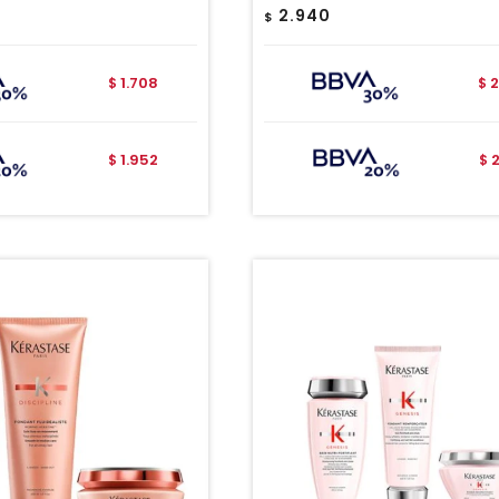
2.940
$
1.708
2
$
$
1.952
$
$