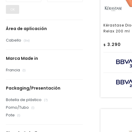
OK
Kérastase Dis
Área de aplicación
Relax 200 ml
Cabello
(94)
3.290
$
Marca Made in
Francia
(1)
Packaging/Presentación
Botella de plástico
(7)
Pomo/Tubo
(1)
Pote
(1)