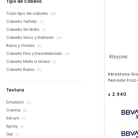
Tipo de Cabello
Todo tipo de cabello
(28)
Cabello Teñido
(7)
Cabello Sin Brillo
(1)
Cabello Seco y Dañado
(25)
Rulos y Ondas
(6)
Cabello Fino y Desvitalizado
(15)
Cabello Mixto a Graso
(1)
Cabello Rubio
(11)
Kérastase Gl
Peinado Frizz
Textura
2.940
$
Emulsión
(3)
Crema
(5)
Sérum
(1)
Spray
(1)
Gel
(1)