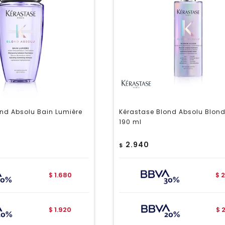
nd Absolu Bain Lumière
Kérastase Blond Absolu Blon
190 ml
2.940
$
1.680
2
$
$
1.920
$
$