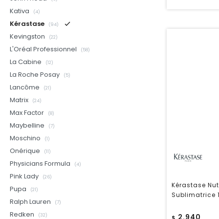
Kativa
(4)
Kérastase
(94)
Kevingston
(22)
L'Oréal Professionnel
(58)
La Cabine
(12)
La Roche Posay
(5)
Lancôme
(21)
Matrix
(24)
Max Factor
(8)
Maybelline
(7)
Moschino
(1)
Onérique
(11)
Physicians Formula
(4)
Pink Lady
(26)
Kérastase Nut
Pupa
(21)
Sublimatrice 
Ralph Lauren
(7)
Redken
2.940
(32)
$