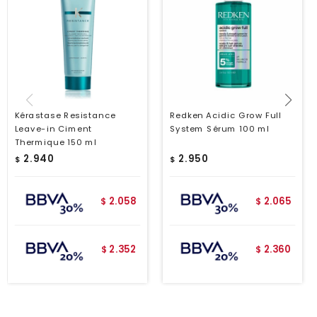
Kérastase Resistance
Redken Acidic Grow Full
Leave-in Ciment
System Sérum 100 ml
Thermique 150 ml
2.940
2.950
$
$
2.058
2.065
$
$
2.352
2.360
$
$