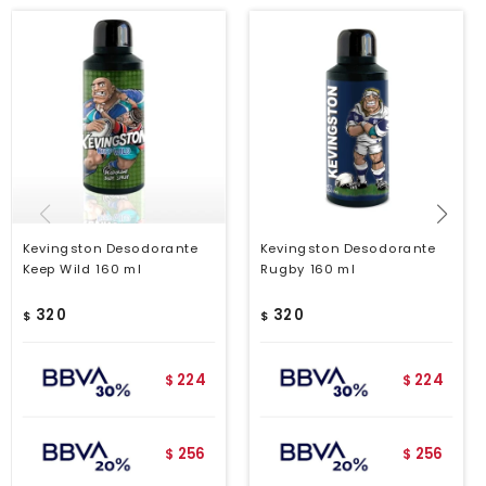
Kevingston Desodorante
Kevingston Desodorante
Keep Wild 160 ml
Rugby 160 ml
320
320
$
$
224
224
$
$
256
256
$
$