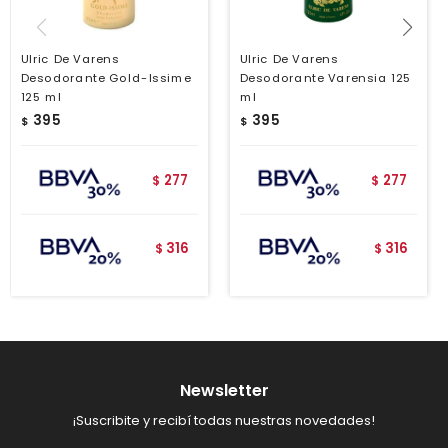
Ulric De Varens
Ulric De Varens
Desodorante Gold-Issime
Desodorante Varensia 125
125 ml
ml
395
395
$
$
277
277
$
$
316
316
$
$
Newsletter
¡Suscribite y recibí todas nuestras novedades!