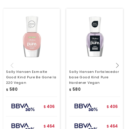
Sally Hansen Esmalte
Sally Hansen Fortalecedor
Good Kind Pure Be Gone la
base Good Kind Pure
220 Vegan
Hardener Vegan
580
580
$
$
406
406
$
$
464
464
$
$