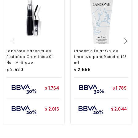
Lancôme Máscara de
Lancôme Éclat Gel de
Pestañas Grandiôse 01
Limpieza para Rosotro 125
Noir Mirifique
ml
2.520
2.555
$
$
1.764
1.789
$
$
2.016
2.044
$
$