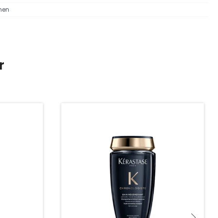
men
r