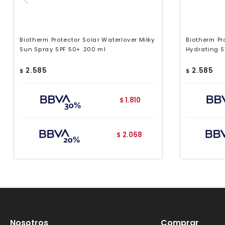
Biotherm Protector Solar Waterlover Milky
Biotherm Pr
Sun Spray SPF 50+ 200 ml
Hydrating S
2.585
2.585
$
$
1.810
$
2.068
$
Nosotros
Comprar