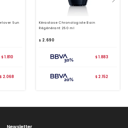
erlover Sun
Kérastase Chronologiste Bain
Régénérant 250 ml
2.690
$
1.810
1.883
$
$
2.068
2.152
$
$
Newsletter