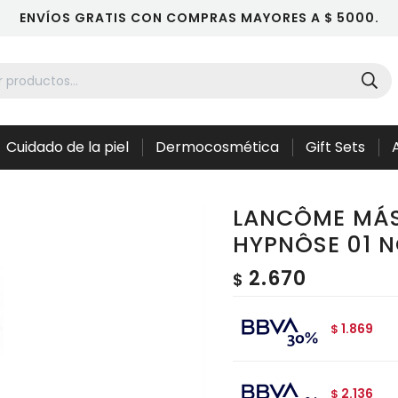
ENVÍOS GRATIS CON COMPRAS MAYORES A $ 5000.
Cuidado de la piel
Dermocosmética
Gift Sets
LANCÔME MÁS
HYPNÔSE 01 N
2.670
$
1.869
$
2.136
$