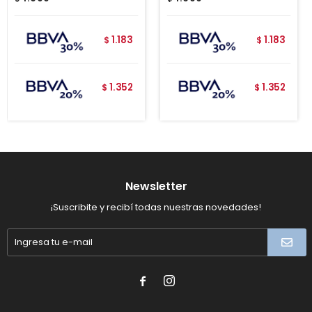
1.183
1.183
$
$
1.352
1.352
$
$
Newsletter
¡Suscribite y recibí todas nuestras novedades!

