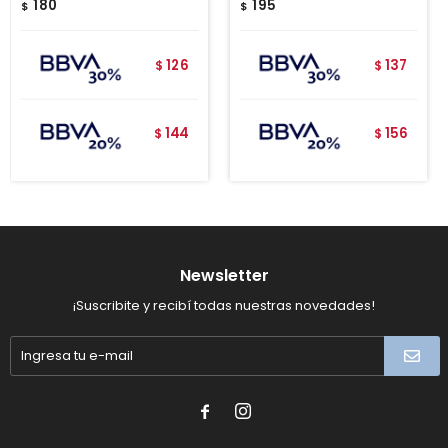
180
195
$
$
126
137
$
$
144
156
$
$
Newsletter
¡Suscribite y recibí todas nuestras novedades!

