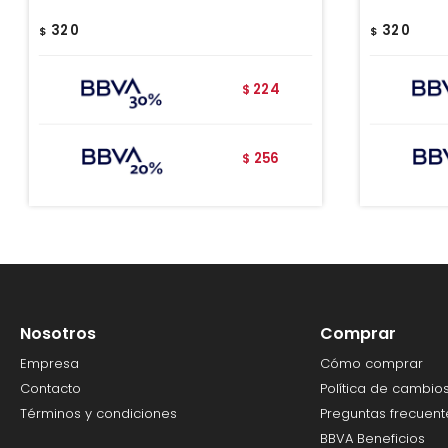
320
320
$
$
224
$
256
$
Nosotros
Comprar
Empresa
Cómo comprar
Contacto
Política de cambio
Términos y condiciones
Preguntas frecuent
BBVA Beneficios