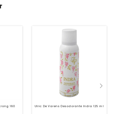
r
trong 160
Ulric De Varens Desodorante Indra 125 ml