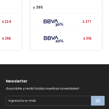
395
$
224
277
$
$
256
316
$
$
Newsletter
¡Suscribite y recibí todas nuestras novedades!