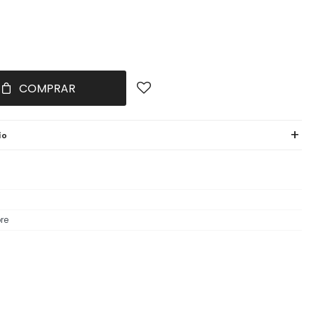
COMPRAR
ío
re