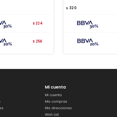
320
$
224
$
256
$
Mi cuenta
Mi cuenta
s
Mis compras
es
Mis direcciones
Wish List