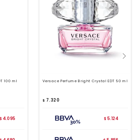
T 100 ml
Versace Perfume Bright Crystal EDT 50 ml
7.320
$
4.095
5.124
$
$
4.680
5.856