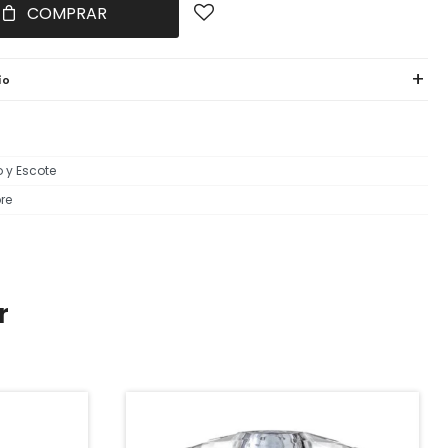
COMPRAR
ío
o y Escote
re
r