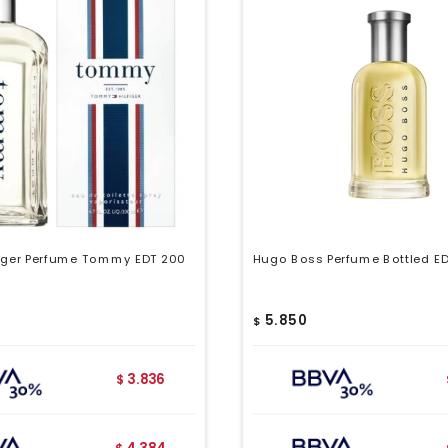
iger Perfume Tommy EDT 200
Hugo Boss Perfume Bottled ED
5.850
$
3.836
$
4.384