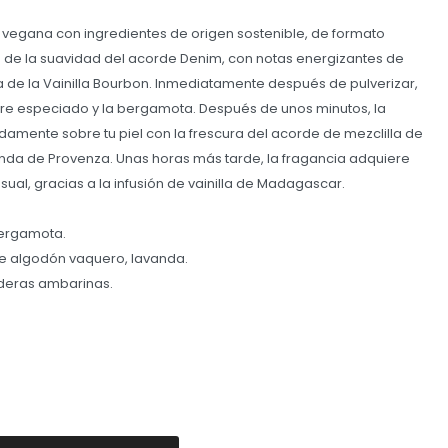
a vegana con ingredientes de origen sostenible, de formato
ce de la suavidad del acorde Denim, con notas energizantes de
va de la Vainilla Bourbon. Inmediatamente después de pulverizar,
ibre especiado y la bergamota. Después de unos minutos, la
damente sobre tu piel con la frescura del acorde de mezclilla de
nda de Provenza. Unas horas más tarde, la fragancia adquiere
ual, gracias a la infusión de vainilla de Madagascar.
bergamota.
e algodón vaquero, lavanda.
aderas ambarinas.