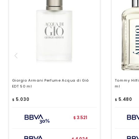
Giorgio Armani Perfume Acqua di Giò
Tommy Hilf
EDT 50 ml
ml
5.030
5.480
$
$
3.521
$
4.024