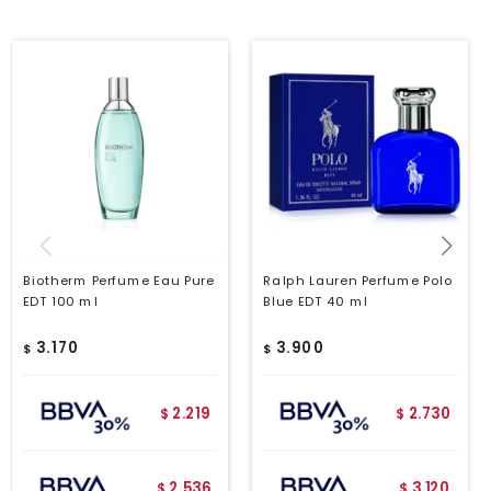
Biotherm Perfume Eau Pure
Ralph Lauren Perfume Polo
EDT 100 ml
Blue EDT 40 ml
3.170
3.900
$
$
2.219
2.730
$
$
2.536
3.120
$
$