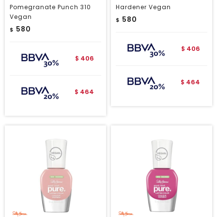
Pomegranate Punch 310
Hardener Vegan
Vegan
580
$
580
$
406
$
406
$
464
$
464
$