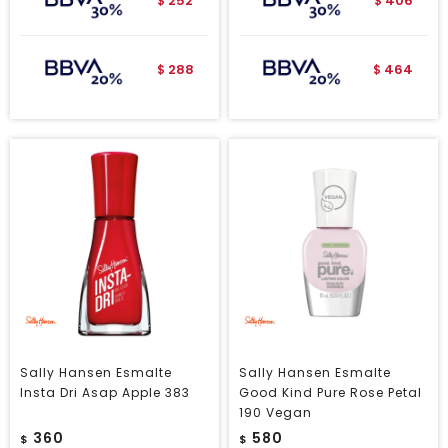
252
406
$
$
288
464
$
$
Sally Hansen Esmalte
Sally Hansen Esmalte
Insta Dri Asap Apple 383
Good Kind Pure Rose Petal
190 Vegan
360
580
$
$