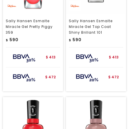
Sally Hansen Esmalte
Sally Hansen Esmalte
Miracle Gel Pretty Piggy
Miracle Gel Top Coat
359
Shiny Brillant 101
590
590
$
$
413
413
$
$
472
472
$
$