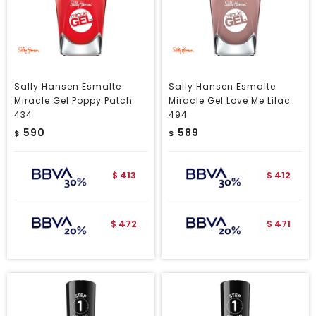
Sally Hansen Esmalte
Sally Hansen Esmalte
Miracle Gel Poppy Patch
Miracle Gel Love Me Lilac
434
494
590
589
$
$
413
412
$
$
472
471
$
$