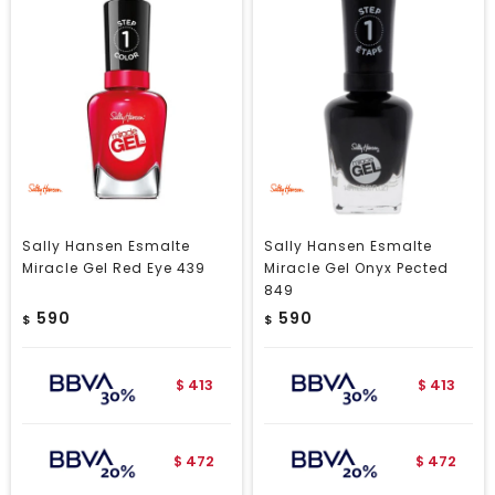
Sally Hansen Esmalte
Sally Hansen Esmalte
Miracle Gel Red Eye 439
Miracle Gel Onyx Pected
849
590
590
$
$
413
413
$
$
472
472
$
$