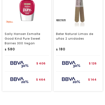
Sally Hansen Esmalte
Beter Natural Limas de
Good Kind Pure Sweet
uñas 2 unidades
Barries 300 Vegan
580
180
$
$
406
126
$
$
464
144
$
$