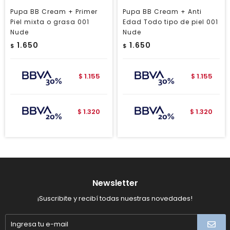
Pupa BB Cream + Primer
Pupa BB Cream + Anti
Piel mixta o grasa 001
Edad Todo tipo de piel 001
Nude
Nude
1.650
1.650
$
$
1.155
1.155
$
$
1.320
1.320
$
$
Newsletter
¡Suscribite y recibí todas nuestras novedades!