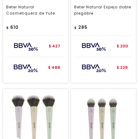
Beter Natural
Beter Natural Espejo doble
Cosmetiquera de Yute
plegable
610
285
$
$
427
200
$
$
488
228
$
$