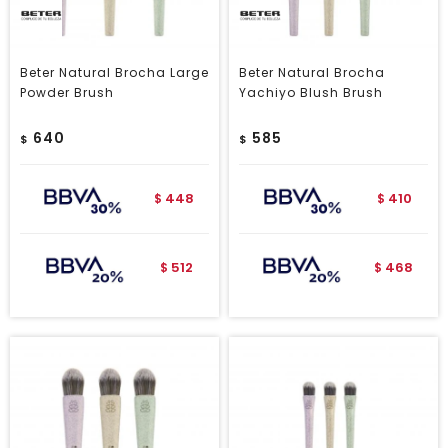
Beter Natural Brocha Large
Beter Natural Brocha
Powder Brush
Yachiyo Blush Brush
640
585
$
$
448
410
$
$
512
468
$
$