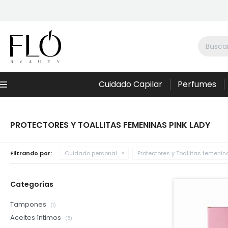
Cuidado Capilar
Perfumes
Menú
PROTECTORES Y TOALLITAS FEMENINAS PINK LADY
Filtrando por:
Cuidado personal
Protectores y Toallitas femenin
Categorías
Tampones
(1)
Aceites íntimos
(5)