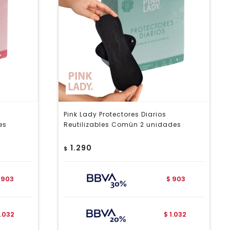
Pink Lady Protectores Diarios
es
Reutilizables Común 2 unidades
1.290
$
903
903
$
1.032
1.032
$