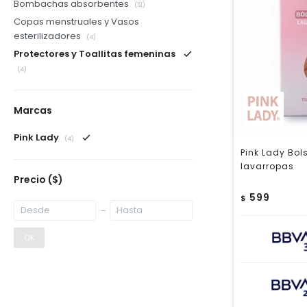
Bombachas absorbentes
(12)
Copas menstruales y Vasos
esterilizadores
(4)
Protectores y Toallitas femeninas
(4)
Marcas
Pink Lady
(4)
Pink Lady Bo
lavarropas
Precio
($)
599
$
OK