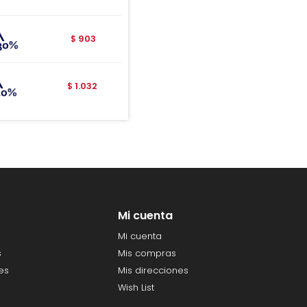
903
$
1.032
$
Mi cuenta
Mi cuenta
s
Mis compras
es
Mis direcciones
Wish List