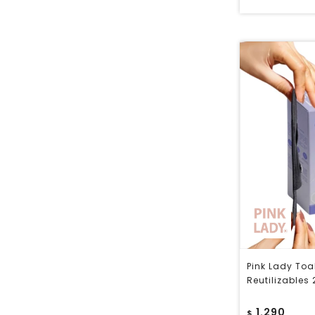
Pink Lady Toa
Reutilizables
1.290
$