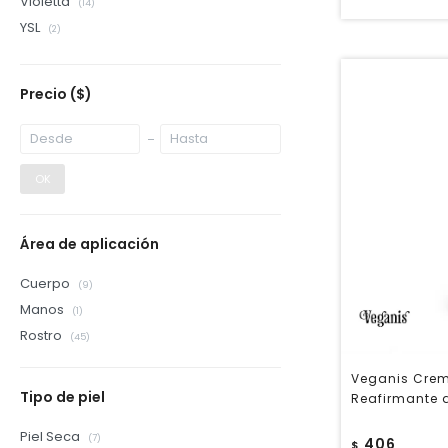
Violetta
(14)
YSL
(2)
Precio
($)
OK
Área de aplicación
Cuerpo
(9)
Manos
(1)
Rostro
(45)
Veganis Crem
Tipo de piel
Reafirmante 
Piel Seca
(7)
406
$