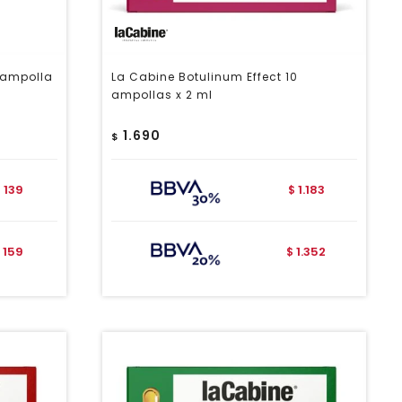
 ampolla
La Cabine Botulinum Effect 10
ampollas x 2 ml
1.690
$
139
1.183
$
$
159
1.352
$