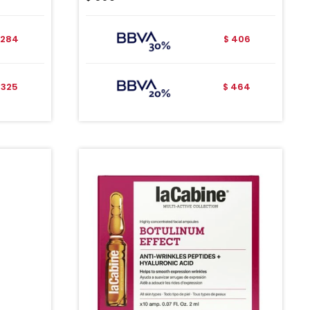
284
406
$
325
464
$