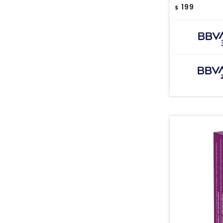
199
$