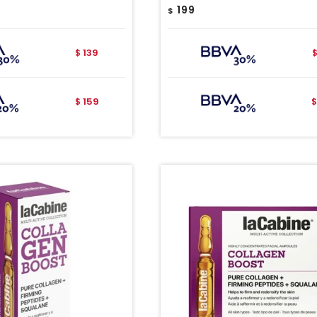
199
$
139
$
159
$
$