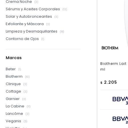
Crema Noche
(3)
Sérums y Aceites Corporales
(13)
Solar y Autobronceantes
(3)
Exfoliante y Máscara
(3)
Limpieza y Desmaquillantes
(18)
Contorno de Ojos
(1)
Marcas
Biotherm Lait
Beter
ml
(1)
Biotherm
(10)
2.205
$
Clinique
(3)
Cottage
(3)
Garnier
(3)
La Cabine
(11)
Lancôme
(3)
Veganis
(5)