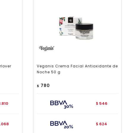
rlover
Veganis Crema Facial Antioxidante de
Noche 50 g
780
$
1.810
546
$
.068
624
$