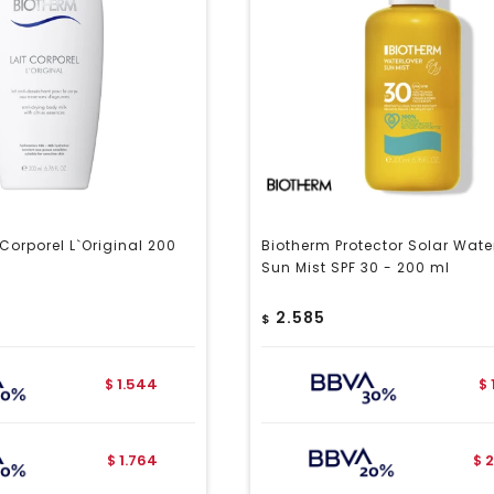
 Corporel L`Original 200
Biotherm Protector Solar Wate
Sun Mist SPF 30 - 200 ml
2.585
$
1.544
$
$
1.764
2
$
$