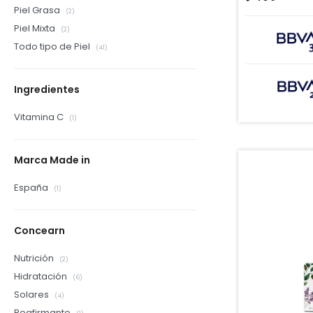
Piel Grasa
(2)
Piel Mixta
(2)
Todo tipo de Piel
(41)
Ingredientes
Vitamina C
(1)
Marca Made in
España
(1)
Concearn
Nutrición
(2)
Hidratación
(6)
Solares
(4)
Reafirmante