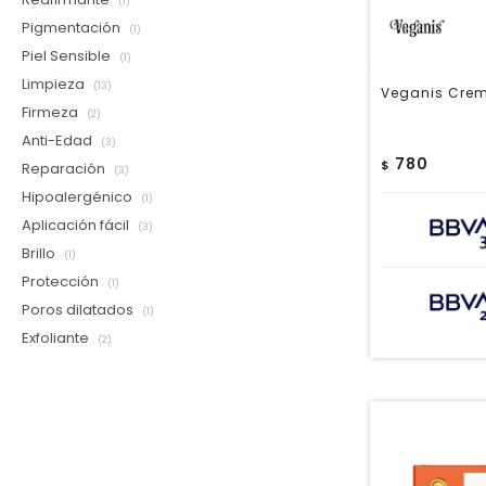
(1)
Pigmentación
(1)
Piel Sensible
(1)
Limpieza
(13)
Veganis Crema
Firmeza
(2)
Anti-Edad
(3)
780
$
Reparación
(3)
Hipoalergénico
(1)
Aplicación fácil
(3)
Brillo
(1)
Protección
(1)
Poros dilatados
(1)
Exfoliante
(2)