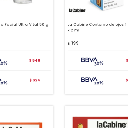
 Facial Ultra Vital 50 g
La Cabine Contorno de ojos 1
x 2 ml
199
$
546
$
624
$
$