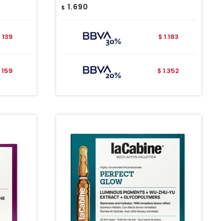
1.690
$
139
1.183
$
$
159
1.352
$