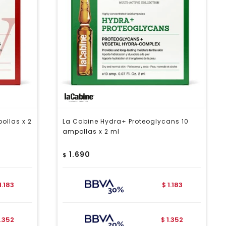
ollas x 2
La Cabine Hydra+ Proteoglycans 10
ampollas x 2 ml
1.690
$
1.183
1.183
$
1.352
1.352
$