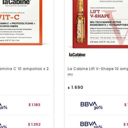
amina C 10 ampollas x 2
La Cabine Lift V-Shape 10 amp
ml
1.690
$
1.183
$
$
1.352
$
$