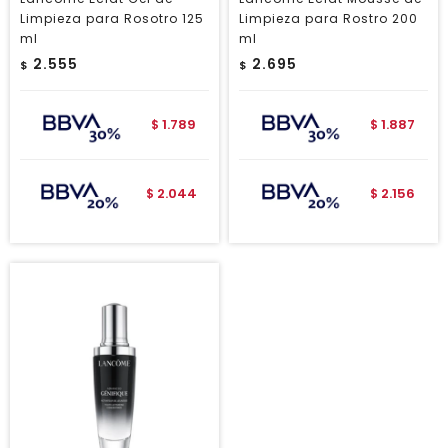
Limpieza para Rosotro 125
Limpieza para Rostro 200
ml
ml
2.555
2.695
$
$
1.789
1.887
$
$
2.044
2.156
$
$