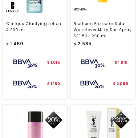
Clinique Clarifying Lotion
Biotherm Protector Solar
4 200 ml
Waterlover Milky Sun Spray
SPF 50+ 200 ml
1.450
2.585
$
$
1.015
1.810
$
$
1.160
2.068
$
$