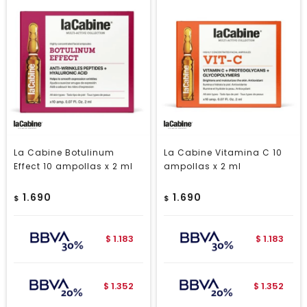
La Cabine Botulinum
La Cabine Vitamina C 10
Effect 10 ampollas x 2 ml
ampollas x 2 ml
1.690
1.690
$
$
1.183
1.183
$
$
1.352
1.352
$
$