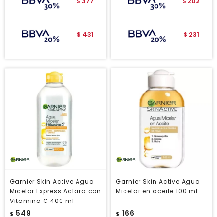
377
202
$
$
431
231
$
$
Garnier Skin Active Agua
Garnier Skin Active Agua
Micelar Express Aclara con
Micelar en aceite 100 ml
Vitamina C 400 ml
549
166
$
$