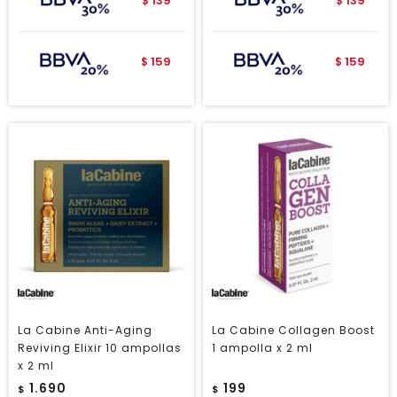
139
139
$
$
159
159
$
$
La Cabine Anti-Aging
La Cabine Collagen Boost
Reviving Elixir 10 ampollas
1 ampolla x 2 ml
x 2 ml
1.690
199
$
$