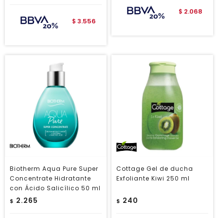
2.068
$
3.556
$
Biotherm Aqua Pure Super
Cottage Gel de ducha
Concentrate Hidratante
Exfoliante Kiwi 250 ml
con Ácido Salicílico 50 ml
2.265
240
$
$