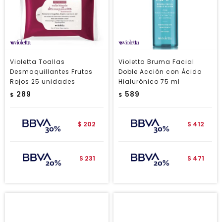
Violetta Toallas
Violetta Bruma Facial
Desmaquillantes Frutos
Doble Acción con Ácido
Rojos 25 unidades
Hialurónico 75 ml
289
589
$
$
202
412
$
$
231
471
$
$