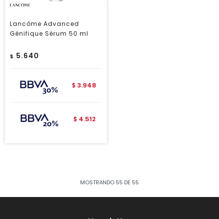
Lancôme Advanced
Génifique Sérum 50 ml
5.640
$
3.948
$
4.512
$
MOSTRANDO
55
DE
55