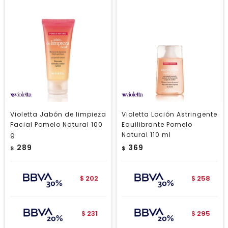
Violetta Jabón de limpieza
Violetta Loción Astringente
Facial Pomelo Natural 100
Equilibrante Pomelo
g
Natural 110 ml
289
369
$
$
202
258
$
$
231
295
$
$