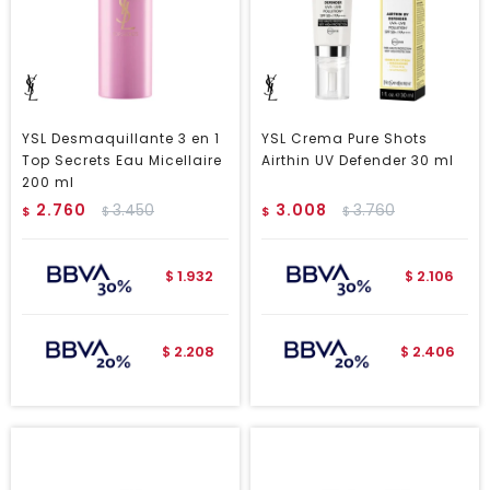
YSL Desmaquillante 3 en 1
YSL Crema Pure Shots
Top Secrets Eau Micellaire
Airthin UV Defender 30 ml
200 ml
2.760
3.450
3.008
3.760
$
$
$
$
1.932
2.106
$
$
2.208
2.406
$
$