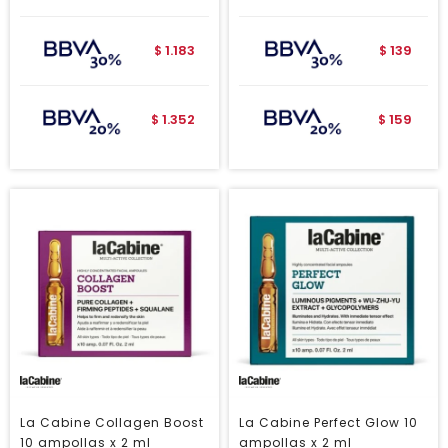
1.183
139
$
$
1.352
159
$
$
La Cabine Collagen Boost
La Cabine Perfect Glow 10
10 ampollas x 2 ml
ampollas x 2 ml