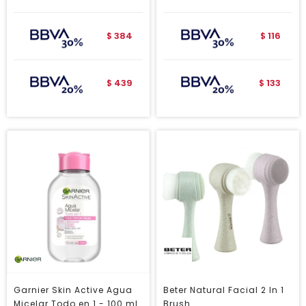
384
116
$
$
439
133
$
$
Garnier Skin Active Agua
Beter Natural Facial 2 In 1
Micelar Todo en 1 - 100 ml
Brush