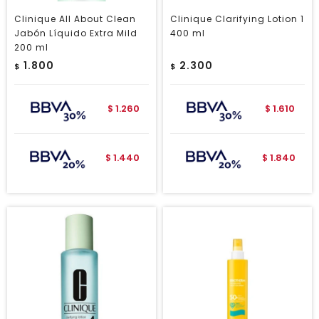
Clinique All About Clean
Clinique Clarifying Lotion 1
Jabón Líquido Extra Mild
400 ml
200 ml
1.800
2.300
$
$
1.260
1.610
$
$
1.440
1.840
$
$