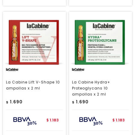
La Cabine Lift V-Shape 10
La Cabine Hydra+
ampollas x 2 ml
Proteoglycans 10
ampollas x 2 ml
1.690
1.690
$
$
1.183
1.183
$
$