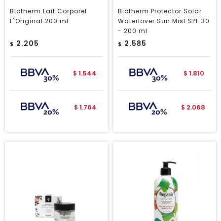
Biotherm Lait Corporel
Biotherm Protector Solar
L`Original 200 ml
Waterlover Sun Mist SPF 30
- 200 ml
2.205
2.585
$
$
1.544
1.810
$
$
1.764
2.068
$
$