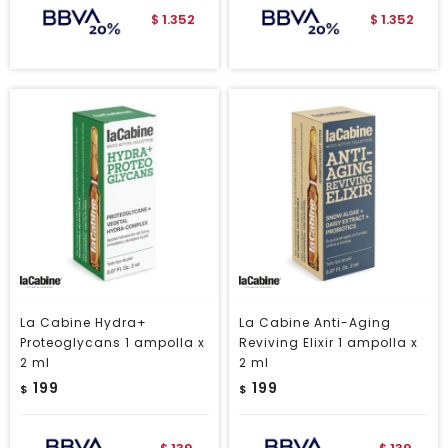
1.352
1.352
$
$
La Cabine Hydra+
La Cabine Anti-Aging
Proteoglycans 1 ampolla x
Reviving Elixir 1 ampolla x
2 ml
2 ml
199
199
$
$