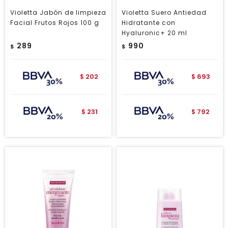
Violetta Jabón de limpieza
Violetta Suero Antiedad
Facial Frutos Rojos 100 g
Hidratante con
Hyaluronic+ 20 ml
289
990
$
$
202
693
$
$
231
792
$
$