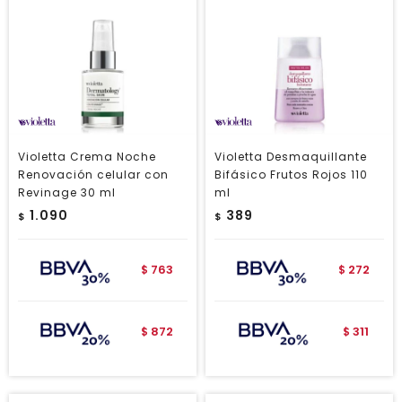
Violetta Crema Noche
Violetta Desmaquillante
Renovación celular con
Bifásico Frutos Rojos 110
Revinage 30 ml
ml
1.090
389
$
$
763
272
$
$
872
311
$
$