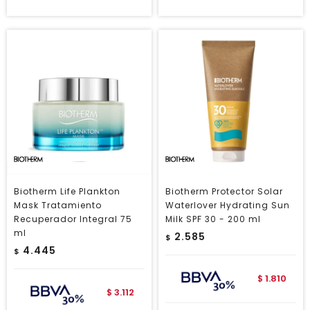
Biotherm Life Plankton
Biotherm Protector Solar
Mask Tratamiento
Waterlover Hydrating Sun
Recuperador Integral 75
Milk SPF 30 - 200 ml
ml
2.585
$
4.445
$
1.810
$
3.112
$