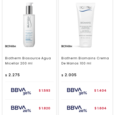
Biotherm Biosource Agua
Biotherm Biomains Crema
Micellar 200 ml
De Manos 100 ml
2.275
2.005
$
$
1.593
1.404
$
$
1.820
1.604
$
$