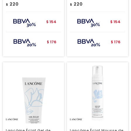
220
220
$
$
154
154
$
$
176
176
$
$
Lancôme Éclat Gel de
Lancôme Éclat Mousse de