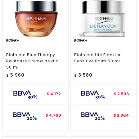
Biotherm Blue Therapy
Biotherm Life Plankton
Revitalize Crema de día
Sensitive Balm 50 ml
50 ml
5.960
3.580
$
$
4.172
2.506
$
$
4.768
2.864
$
$