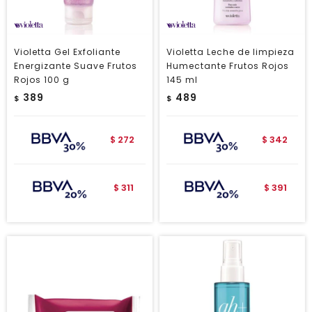
Violetta Gel Exfoliante
Violetta Leche de limpieza
Energizante Suave Frutos
Humectante Frutos Rojos
Rojos 100 g
145 ml
389
489
$
$
272
342
$
$
311
391
$
$