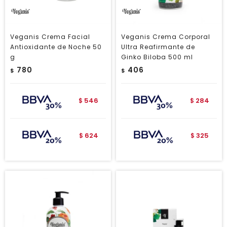
Veganis Crema Facial
Veganis Crema Corporal
Antioxidante de Noche 50
Ultra Reafirmante de
g
Ginko Biloba 500 ml
780
406
$
$
546
284
$
$
624
325
$
$