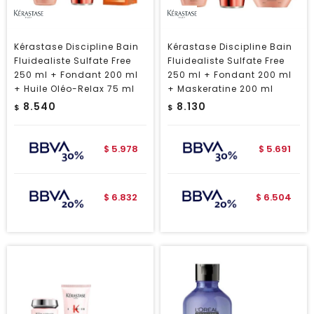
Kérastase Discipline Bain
Kérastase Discipline Bain
Fluidealiste Sulfate Free
Fluidealiste Sulfate Free
250 ml + Fondant 200 ml
250 ml + Fondant 200 ml
+ Huile Oléo-Relax 75 ml
+ Maskeratine 200 ml
8.540
8.130
$
$
5.978
5.691
$
$
6.832
6.504
$
$