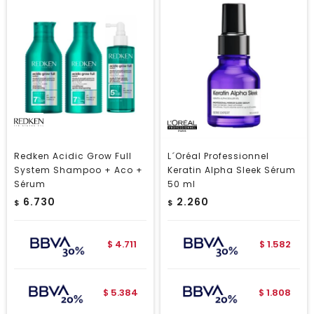
Redken Acidic Grow Full
L´Oréal Professionnel
System Shampoo + Aco +
Keratin Alpha Sleek Sérum
Sérum
50 ml
6.730
2.260
$
$
4.711
1.582
$
$
5.384
1.808
$
$