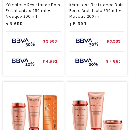
Kérastase Resistance Bain
Kérastase Resistance Bain
Extentioniste 250 ml +
Force Architecte 250 ml +
Masque 200 ml
Masque 200 ml
5.690
5.690
$
$
3.983
3.983
$
$
4.552
4.552
$
$