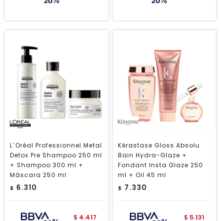
L´Oréal Professionnel Metal
Kérastase Gloss Absolu
Detox Pre Shampoo 250 ml
Bain Hydra-Glaze +
+ Shampoo 300 ml +
Fondant Insta Glaze 250
Máscara 250 ml
ml + Oil 45 ml
6.310
7.330
$
$
4.417
5.131
$
$