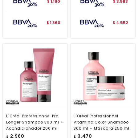
1.190
3.983
$
$
1.360
4.552
$
$
L´Oréal Professionnel Pro
L´Oréal Professionnel
Longer Shampoo 300 ml +
Vitamino Color Shampoo
Acondicionador 200 ml
300 ml + Máscara 250 ml
2.960
3.470
$
$