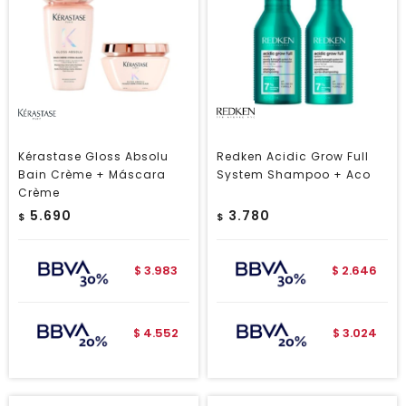
Kérastase Gloss Absolu
Redken Acidic Grow Full
Bain Crème + Máscara
System Shampoo + Aco
Crème
5.690
3.780
$
$
3.983
2.646
$
$
4.552
3.024
$
$