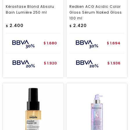
Kérastase Blond Absolu
Redken ACG Acidic Color
Bain Lumière 250 ml
Gloss Sérum Naked Gloss
100 ml
2.400
2.420
$
$
1.680
1.694
$
$
1.920
1.936
$
$