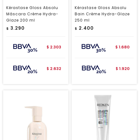
Kérastase Gloss Absolu
Kérastase Gloss Absolu
Máscara Crème Hydra-
Bain Crème Hydra-Glaze
Glaze 200 ml
250 ml
3.290
2.400
$
$
2.303
1.680
$
$
2.632
1.920
$
$