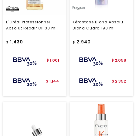
L´Oréal Professionnel
Kérastase Blond Absolu
Absolut Repair Oil 30 ml
Blond Guard 190 ml
1.430
2.940
$
$
1.001
2.058
$
$
1.144
2.352
$
$