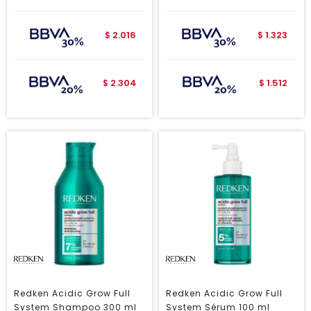
2.016
1.323
$
$
2.304
1.512
$
$
Redken Acidic Grow Full
Redken Acidic Grow Full
System Shampoo 300 ml
System Sérum 100 ml