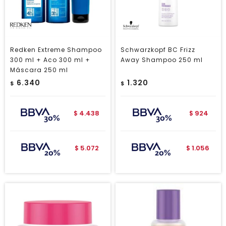
Redken Extreme Shampoo
Schwarzkopf BC Frizz
300 ml + Aco 300 ml +
Away Shampoo 250 ml
Máscara 250 ml
6.340
1.320
$
$
4.438
924
$
$
5.072
1.056
$
$