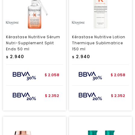
Kérastase Nutritive Sérum
Kérastase Nutritive Lotion
Nutri-Supplement Split
Thermique Sublimatrice
Ends 50 ml
150 ml
2.940
2.940
$
$
2.058
2.058
$
$
2.352
2.352
$
$