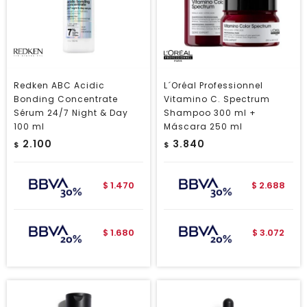
Redken ABC Acidic
L´Oréal Professionnel
Bonding Concentrate
Vitamino C. Spectrum
Sérum 24/7 Night & Day
Shampoo 300 ml +
100 ml
Máscara 250 ml
2.100
3.840
$
$
1.470
2.688
$
$
1.680
3.072
$
$