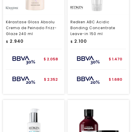
Kérastase Gloss Absolu
Redken ABC Acidic
Crema de Peinado Frizz-
Bonding Concentrate
Glaze 240 ml
Leave-in 150 ml
2.940
2.100
$
$
2.058
1.470
$
$
2.352
1.680
$
$