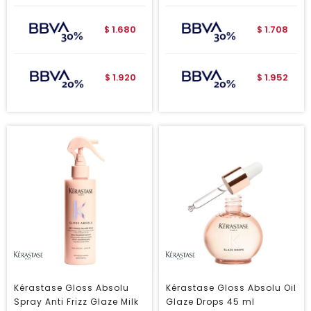
1.680
1.708
$
$
1.920
1.952
$
$
Kérastase Gloss Absolu
Kérastase Gloss Absolu Oil
Spray Anti Frizz Glaze Milk
Glaze Drops 45 ml