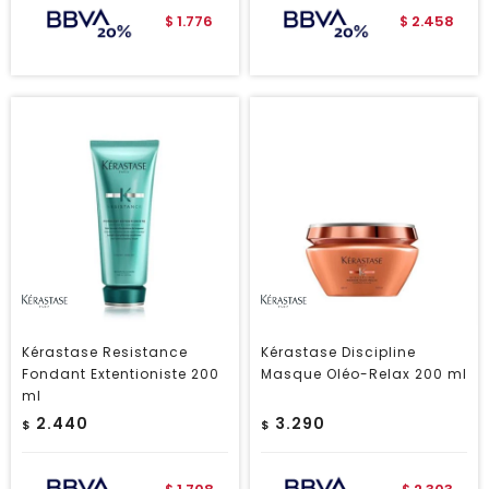
1.776
2.458
$
$
Kérastase Resistance
Kérastase Discipline
Fondant Extentioniste 200
Masque Oléo-Relax 200 ml
ml
2.440
3.290
$
$