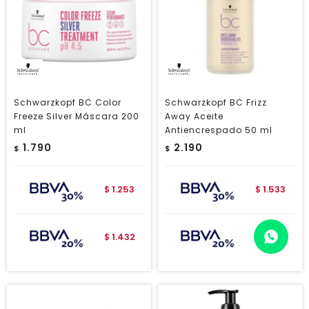
Schwarzkopf BC Color
Schwarzkopf BC Frizz
Freeze Silver Máscara 200
Away Aceite
ml
Antiencrespado 50 ml
1.790
2.190
$
$
1.253
1.533
$
$
1.432
1.752
$
$