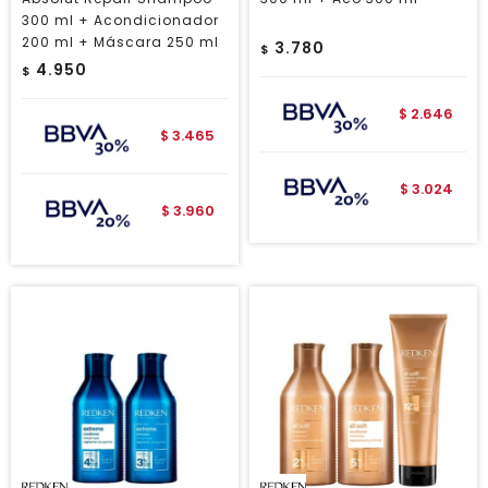
300 ml + Acondicionador
200 ml + Máscara 250 ml
3.780
$
4.950
$
2.646
$
3.465
$
3.024
$
3.960
$