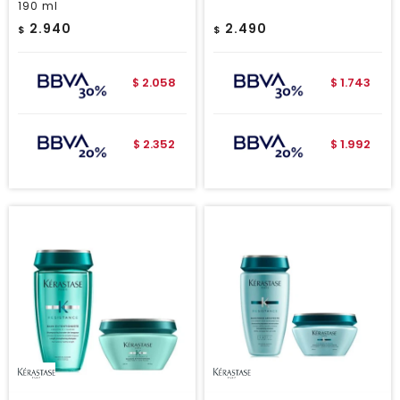
190 ml
2.940
2.490
$
$
2.058
1.743
$
$
2.352
1.992
$
$