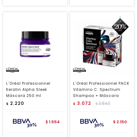
L´Oréal Professionnel
L´Oréal Professionnel PACK
Keratin Alpha Sleek
Vitamino C. Spectrum
Máscara 250 ml
Shampoo + Máscara
2.220
3.072
3.840
$
$
$
1.554
2.150
$
$