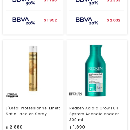
1.708
2.303
$
$
1.952
2.632
$
$
L´Oréal Professionnel Elnett
Redken Acidic Grow Full
Satin Laca en Spray
System Acondicionador
300 ml
2.880
1.890
$
$