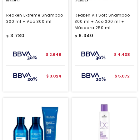
Redken Extreme Shampoo
Redken All Soft Shampoo
300 ml + Aco 300 ml
300 ml + Aco 300 ml +
Máscara 250 ml
3.780
6.340
$
$
2.646
4.438
$
$
3.024
5.072
$
$