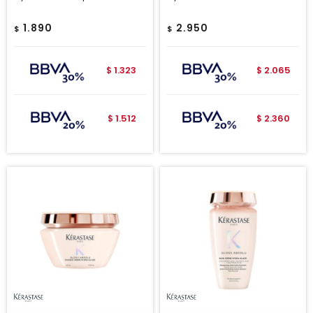
1.890
2.950
$
$
1.323
2.065
$
$
1.512
2.360
$
$