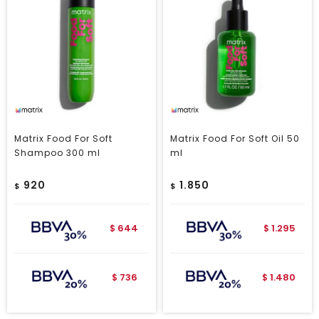
Matrix Food For Soft
Matrix Food For Soft Oil 50
Shampoo 300 ml
ml
920
1.850
$
$
644
1.295
$
$
736
1.480
$
$