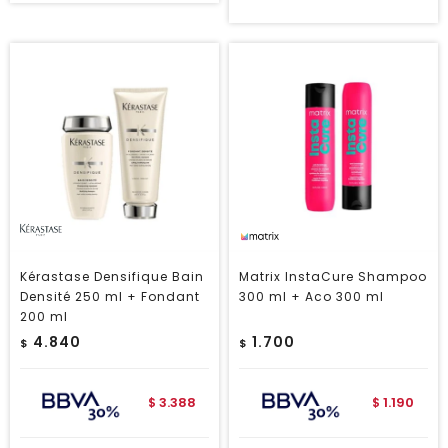
Kérastase Densifique Bain
Matrix InstaCure Shampoo
Densité 250 ml + Fondant
300 ml + Aco 300 ml
200 ml
4.840
1.700
$
$
3.388
1.190
$
$