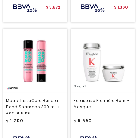
3.872
1.360
$
$
Matrix InstaCure Build a
Kérastase Première Bain +
Bond Shampoo 300 ml +
Masque
Aco 300 ml
1.700
5.690
$
$