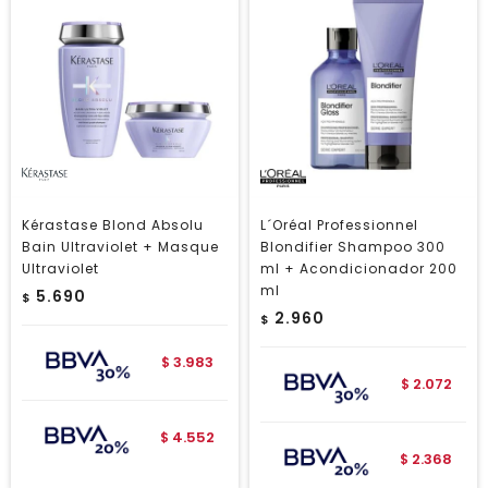
Kérastase Blond Absolu
L´Oréal Professionnel
Bain Ultraviolet + Masque
Blondifier Shampoo 300
Ultraviolet
ml + Acondicionador 200
ml
5.690
$
2.960
$
3.983
$
2.072
$
4.552
$
2.368
$