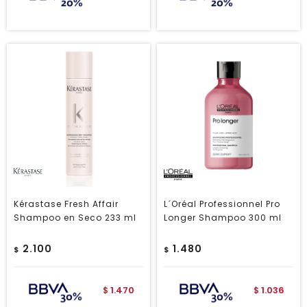
Kérastase Fresh Affair
L´Oréal Professionnel Pro
Shampoo en Seco 233 ml
Longer Shampoo 300 ml
2.100
1.480
$
$
1.470
1.036
$
$