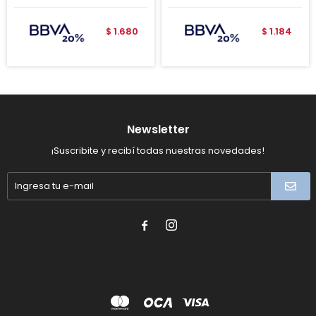
1.680
1.184
$
$
Newsletter
¡Suscribite y recibí todas nuestras novedades!

