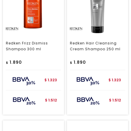
Redken Frizz Dismiss
Redken Hair Cleansing
Shampoo 300 ml
Cream Shampoo 250 ml
1.890
1.890
$
$
1.323
1.323
$
$
1.512
1.512
$
$