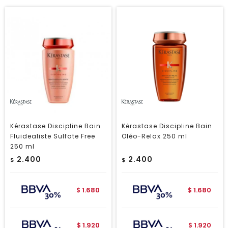
Kérastase Discipline Bain
Kérastase Discipline Bain
Fluidealiste Sulfate Free
Oléo-Relax 250 ml
250 ml
2.400
2.400
$
$
1.680
1.680
$
$
1.920
1.920
$
$