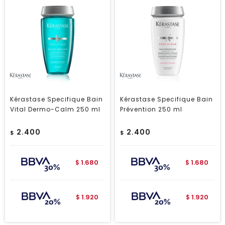
Kérastase Specifique Bain
Kérastase Specifique Bain
Vital Dermo-Calm 250 ml
Prévention 250 ml
2.400
2.400
$
$
1.680
1.680
$
$
1.920
1.920
$
$