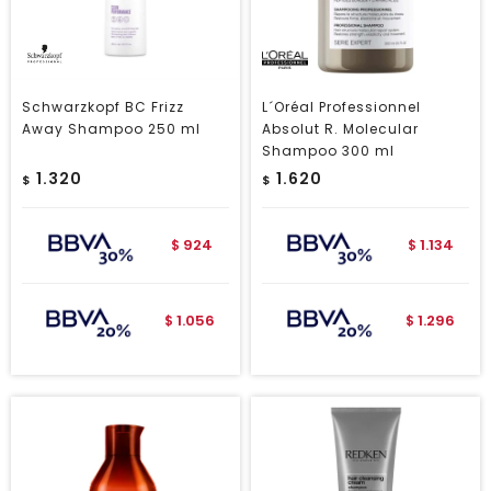
Schwarzkopf BC Frizz
L´Oréal Professionnel
Away Shampoo 250 ml
Absolut R. Molecular
Shampoo 300 ml
1.320
1.620
$
$
924
1.134
$
$
1.056
1.296
$
$