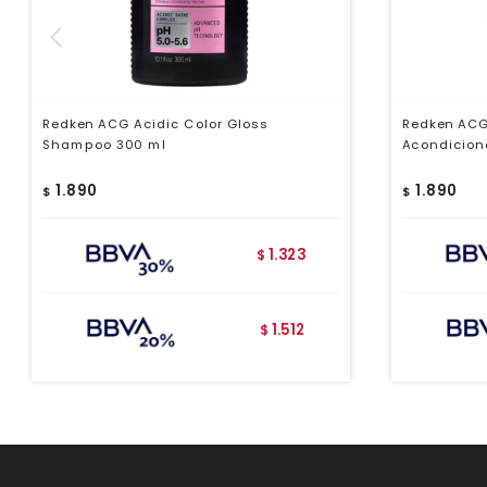
Redken ACG Acidic Color Gloss
Redken ACG
Shampoo 300 ml
Acondicion
1.890
1.890
$
$
1.323
$
1.512
$