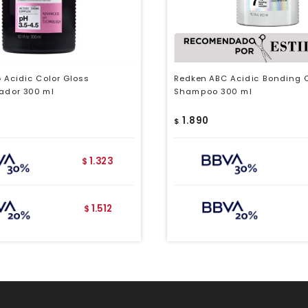
 Acidic Color Gloss
Redken ABC Acidic Bonding 
ador 300 ml
Shampoo 300 ml
1.890
$
1.323
$
1.512
$