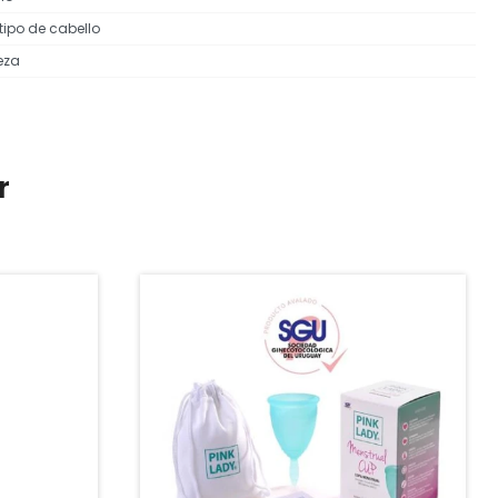
tipo de cabello
eza
r