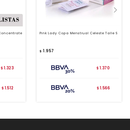
Concentrate
Pink Lady Copa Menstrual Celeste Talle S
1.957
$
1.323
1.370
$
$
1.512
1.566
$
$