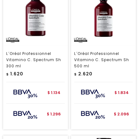
L´Oréal Professionnel
L´Oréal Professionnel
Vitamino C. Spectrum Sh
Vitamino C. Spectrum Sh
300 ml
500 ml
1.620
2.620
$
$
1.134
1.834
$
$
1.296
2.096
$
$