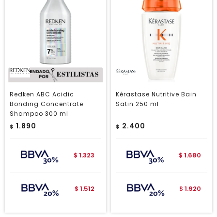
Redken ABC Acidic
Kérastase Nutritive Bain
Bonding Concentrate
Satin 250 ml
Shampoo 300 ml
1.890
2.400
$
$
1.323
1.680
$
$
1.512
1.920
$
$