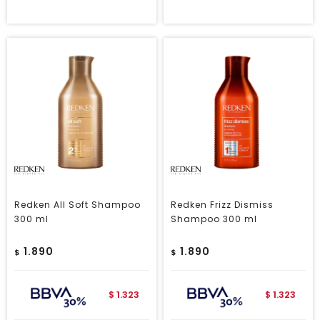
Redken All Soft Shampoo
Redken Frizz Dismiss
300 ml
Shampoo 300 ml
1.890
1.890
$
$
1.323
1.323
$
$