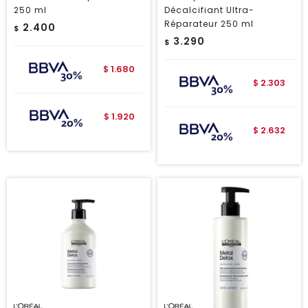
250 ml
Décalcifiant Ultra-
Réparateur 250 ml
2.400
$
3.290
$
1.680
$
2.303
$
1.920
$
2.632
$