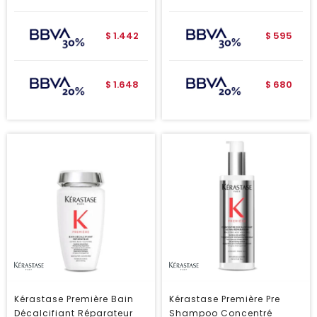
1.442
595
$
$
1.648
680
$
$
Kérastase Première Bain
Kérastase Première Pre
Décalcifiant Réparateur
Shampoo Concentré