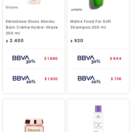
Kérastase Gloss Absolu
Matrix Food For Soft
Bain Crème Hydra-Glaze
Shampoo 300 ml
250 ml
2.400
920
$
$
1.680
644
$
$
1.920
736
$
$