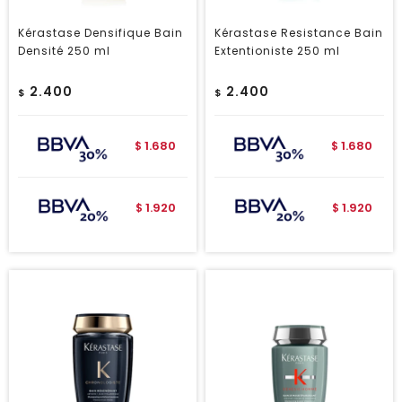
Kérastase Densifique Bain
Kérastase Resistance Bain
Densité 250 ml
Extentioniste 250 ml
2.400
2.400
$
$
1.680
1.680
$
$
1.920
1.920
$
$