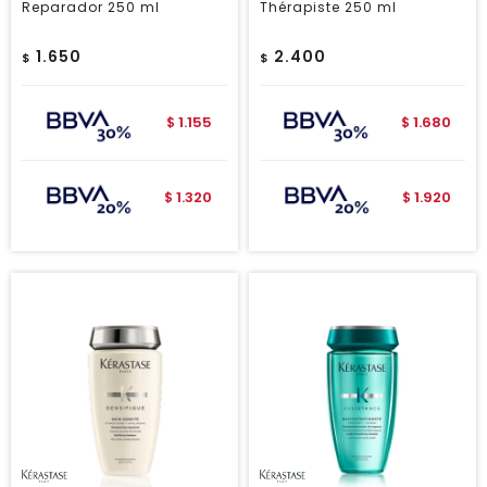
Reparador 250 ml
Thérapiste 250 ml
1.650
2.400
$
$
1.155
1.680
$
$
1.320
1.920
$
$