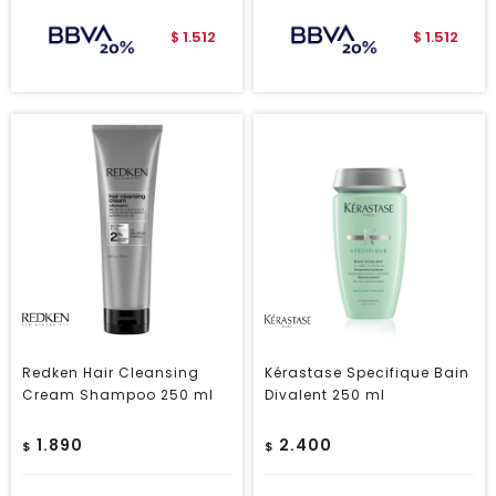
1.512
1.512
$
$
Redken Hair Cleansing
Kérastase Specifique Bain
Cream Shampoo 250 ml
Divalent 250 ml
1.890
2.400
$
$