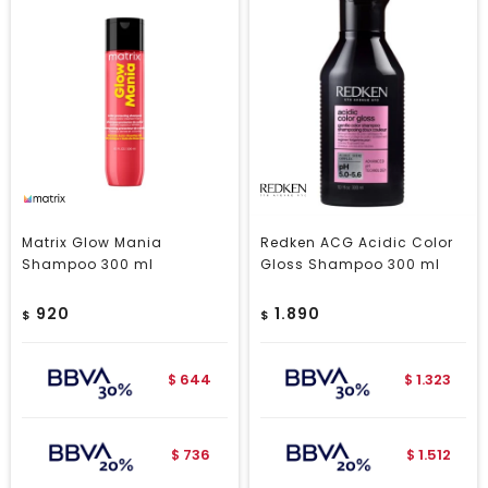
Matrix Glow Mania
Redken ACG Acidic Color
Shampoo 300 ml
Gloss Shampoo 300 ml
920
1.890
$
$
644
1.323
$
$
736
1.512
$
$