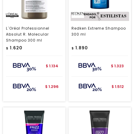
L´Oréal Professionnel
Redken Extreme Shampoo
Absolut R. Molecular
300 ml
Shampoo 300 ml
1.620
1.890
$
$
1.134
1.323
$
$
1.296
1.512
$
$