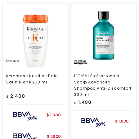
Kérastase Nutritive Bain
L´Oréal Professionnel
Satin Riche 250 ml
Scalp Advanced
Shampoo Anti-Discomfort
300 ml
2.400
$
1.480
$
1.680
$
1.036
$
1.920
$