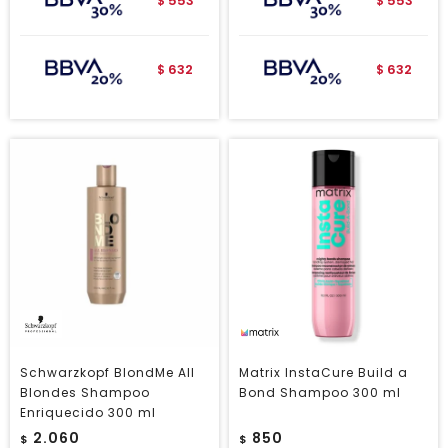
553
553
$
$
632
632
$
$
Schwarzkopf BlondMe All
Matrix InstaCure Build a
Blondes Shampoo
Bond Shampoo 300 ml
Enriquecido 300 ml
2.060
850
$
$