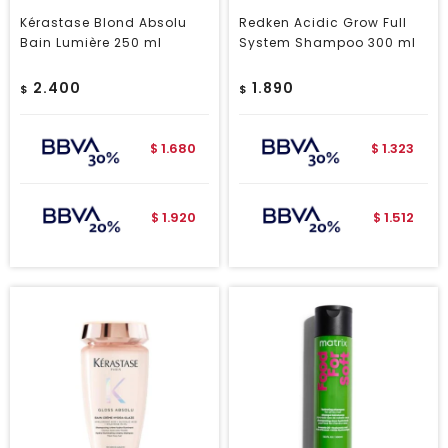
Kérastase Blond Absolu
Redken Acidic Grow Full
Bain Lumière 250 ml
System Shampoo 300 ml
2.400
1.890
$
$
1.680
1.323
$
$
1.920
1.512
$
$