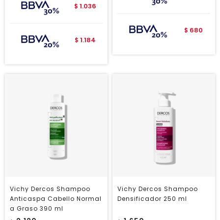
1.036
$
680
$
1.184
$
Vichy Dercos Shampoo
Vichy Dercos Shampoo
Anticaspa Cabello Normal
Densificador 250 ml
a Graso 390 ml