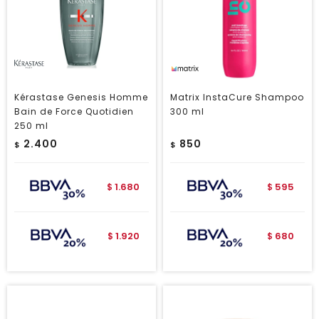
Kérastase Genesis Homme
Matrix InstaCure Shampoo
Bain de Force Quotidien
300 ml
250 ml
2.400
850
$
$
1.680
595
$
$
1.920
680
$
$