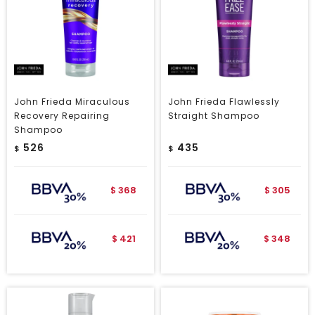
John Frieda Miraculous
John Frieda Flawlessly
Recovery Repairing
Straight Shampoo
Shampoo
526
435
$
$
368
305
$
$
421
348
$
$