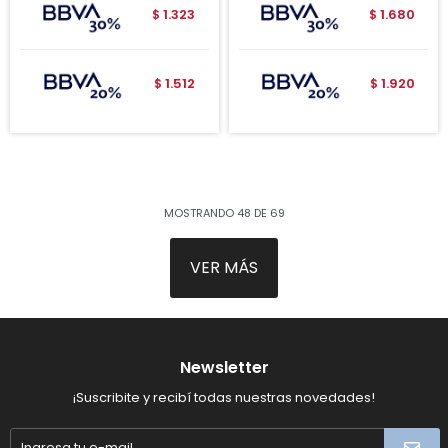
1.323
1.680
$
$
1.512
1.920
$
$
MOSTRANDO
48
DE
69
VER MÁS
Newsletter
¡Suscribite y recibí todas nuestras novedades!