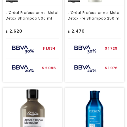
L´Oréal Professionnel Metal
L´Oréal Professionnel Metal
Detox Shampoo 500 ml
Detox Pre Shampoo 250 ml
2.620
2.470
$
$
1.834
1.729
$
$
2.096
1.976
$
$