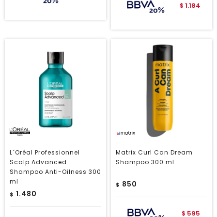
1.184
$
L´Oréal Professionnel
Matrix Curl Can Dream
Scalp Advanced
Shampoo 300 ml
Shampoo Anti-Oilness 300
ml
850
$
1.480
$
595
$