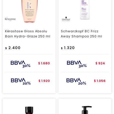
Kérastase Gloss Absolu
Schwarzkopf BC Frizz
Bain Hydra-Glaze 250 ml
Away Shampoo 250 ml
2.400
1.320
$
$
1.680
924
$
$
1.920
1.056
$
$