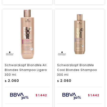
Schwarzkopf BlondMe All
Schwarzkopf BlondMe
Blondes Shampoo Ligero
Cool Blondes Shampoo
300 ml
300 ml
2.060
2.060
$
$
1.442
1.442
$
$