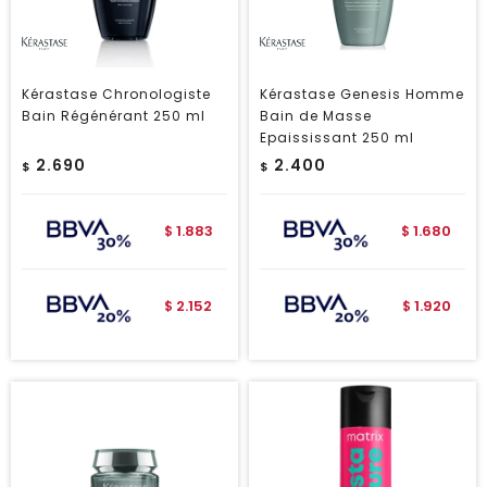
Kérastase Chronologiste
Kérastase Genesis Homme
Bain Régénérant 250 ml
Bain de Masse
Epaississant 250 ml
2.690
2.400
$
$
1.883
1.680
$
$
2.152
1.920
$
$