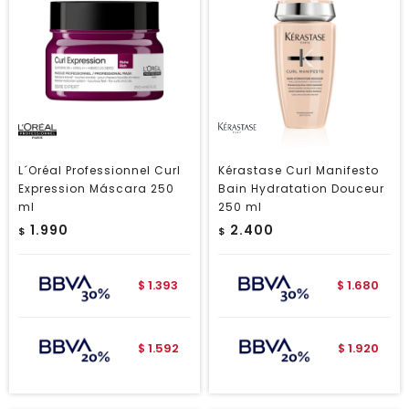
L´Oréal Professionnel Curl
Kérastase Curl Manifesto
Expression Máscara 250
Bain Hydratation Douceur
ml
250 ml
1.990
2.400
$
$
1.393
1.680
$
$
1.592
1.920
$
$