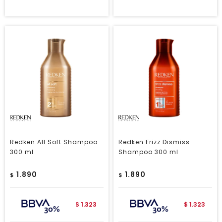
Redken All Soft Shampoo
Redken Frizz Dismiss
300 ml
Shampoo 300 ml
1.890
1.890
$
$
1.323
1.323
$
$