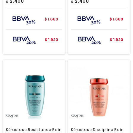
2.400
2.400
$
$
1.680
1.680
$
$
1.920
1.920
$
$
Kérastase Resistance Bain
Kérastase Discipline Bain