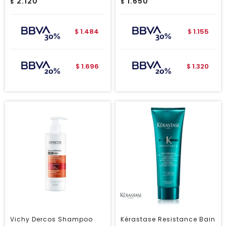
2.120
1.650
$
$
1.484
1.155
$
$
1.696
1.320
$
$
Vichy Dercos Shampoo
Kérastase Resistance Bain