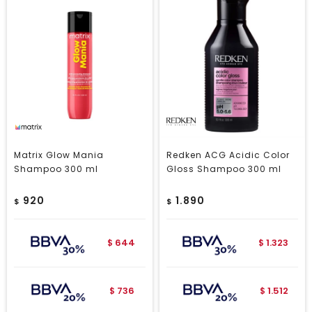
Matrix Glow Mania
Redken ACG Acidic Color
Shampoo 300 ml
Gloss Shampoo 300 ml
920
1.890
$
$
644
1.323
$
$
736
1.512
$
$