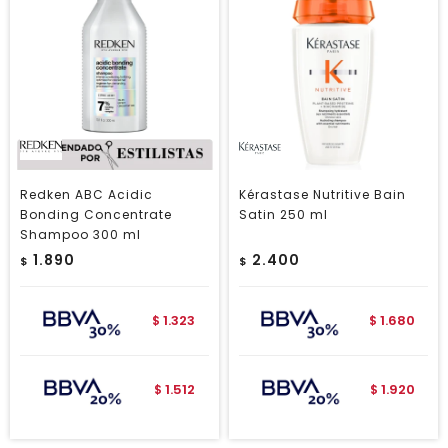
Redken ABC Acidic
Kérastase Nutritive Bain
Bonding Concentrate
Satin 250 ml
Shampoo 300 ml
1.890
2.400
$
$
1.323
1.680
$
$
1.512
1.920
$
$