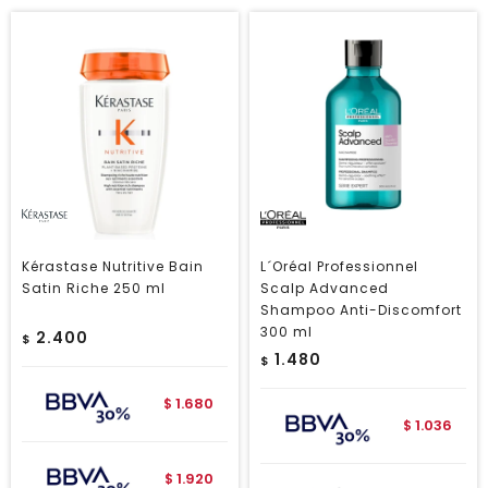
Kérastase Nutritive Bain
L´Oréal Professionnel
Satin Riche 250 ml
Scalp Advanced
Shampoo Anti-Discomfort
300 ml
2.400
$
1.480
$
1.680
$
1.036
$
1.920
$