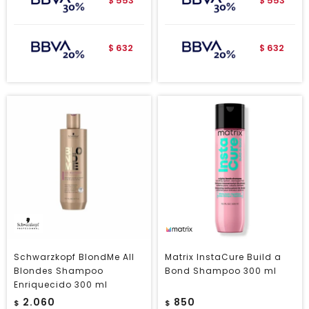
553
553
$
$
632
632
$
$
Schwarzkopf BlondMe All
Matrix InstaCure Build a
Blondes Shampoo
Bond Shampoo 300 ml
Enriquecido 300 ml
2.060
850
$
$