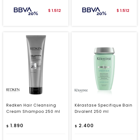
1.512
1.512
$
$
Redken Hair Cleansing
Kérastase Specifique Bain
Cream Shampoo 250 ml
Divalent 250 ml
1.890
2.400
$
$