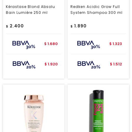
Kérastase Blond Absolu
Redken Acidic Grow Full
Bain Lumière 250 ml
System Shampoo 300 ml
2.400
1.890
$
$
1.680
1.323
$
$
1.920
1.512
$
$