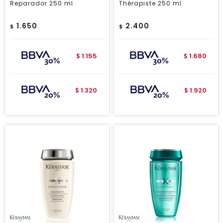
Reparador 250 ml
Thérapiste 250 ml
1.650
2.400
$
$
1.155
1.680
$
$
1.320
1.920
$
$