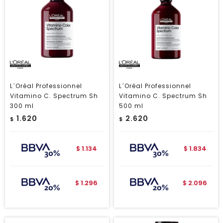
L´Oréal Professionnel
L´Oréal Professionnel
Vitamino C. Spectrum Sh
Vitamino C. Spectrum Sh
300 ml
500 ml
1.620
2.620
$
$
1.134
1.834
$
$
1.296
2.096
$
$