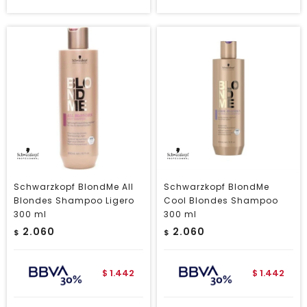
Schwarzkopf BlondMe All
Schwarzkopf BlondMe
Blondes Shampoo Ligero
Cool Blondes Shampoo
300 ml
300 ml
2.060
2.060
$
$
1.442
1.442
$
$