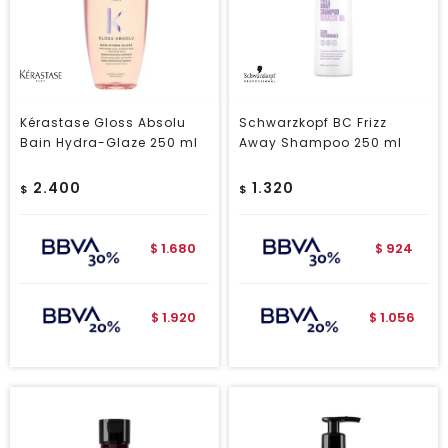
Kérastase Gloss Absolu
Schwarzkopf BC Frizz
Bain Hydra-Glaze 250 ml
Away Shampoo 250 ml
2.400
1.320
$
$
1.680
924
$
$
1.920
1.056
$
$