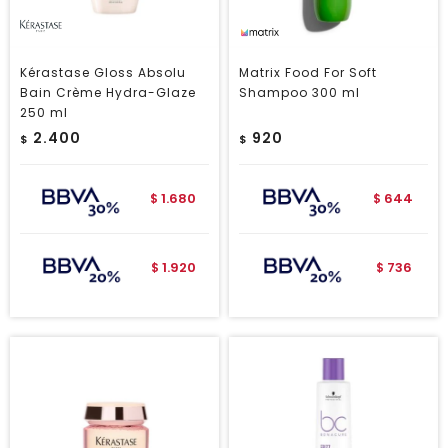
Kérastase Gloss Absolu
Matrix Food For Soft
Bain Crème Hydra-Glaze
Shampoo 300 ml
250 ml
2.400
920
$
$
1.680
644
$
$
1.920
736
$
$