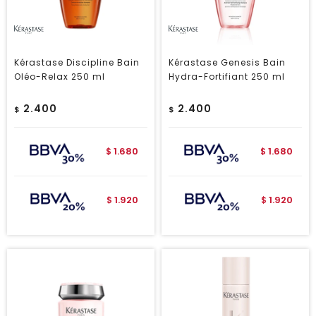
Kérastase Discipline Bain
Kérastase Genesis Bain
Oléo-Relax 250 ml
Hydra-Fortifiant 250 ml
2.400
2.400
$
$
1.680
1.680
$
$
1.920
1.920
$
$