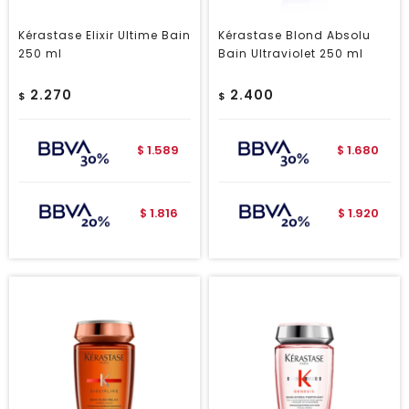
Kérastase Elixir Ultime Bain
Kérastase Blond Absolu
250 ml
Bain Ultraviolet 250 ml
2.270
2.400
$
$
1.589
1.680
$
$
1.816
1.920
$
$