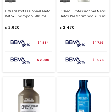
L´Oréal Professionnel Metal
L´Oréal Professionnel Metal
Detox Shampoo 500 ml
Detox Pre Shampoo 250 ml
2.620
2.470
$
$
1.834
1.729
$
$
2.096
1.976
$
$