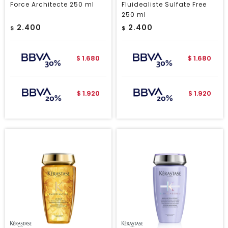
Force Architecte 250 ml
Fluidealiste Sulfate Free
250 ml
2.400
2.400
$
$
1.680
1.680
$
$
1.920
1.920
$
$