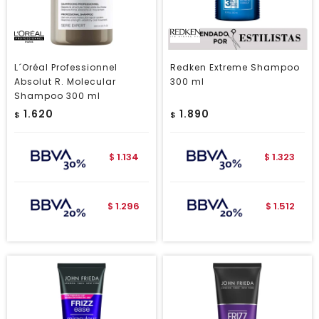
L´Oréal Professionnel
Redken Extreme Shampoo
Absolut R. Molecular
300 ml
Shampoo 300 ml
1.620
1.890
$
$
1.134
1.323
$
$
1.296
1.512
$
$