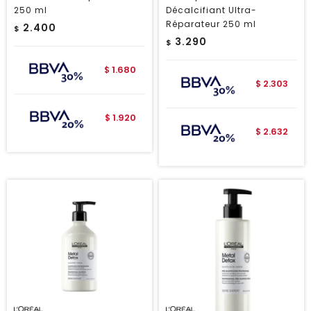
250 ml
Décalcifiant Ultra-
Réparateur 250 ml
2.400
$
3.290
$
1.680
$
2.303
$
1.920
$
2.632
$