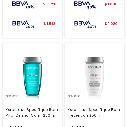
1.323
1.680
$
$
1.512
1.920
$
$
Kérastase Specifique Bain
Kérastase Specifique Bain
Vital Dermo-Calm 250 ml
Prévention 250 ml