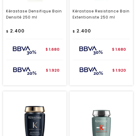
Kérastase Densifique Bain
Kérastase Resistance Bain
Densité 250 ml
Extentioniste 250 ml
2.400
2.400
$
$
1.680
1.680
$
$
1.920
1.920
$
$