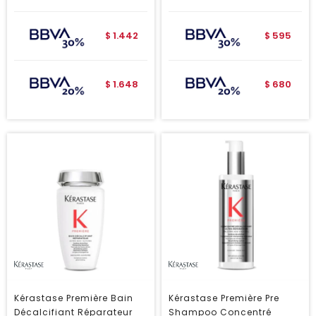
1.442
595
$
$
1.648
680
$
$
Kérastase Première Bain
Kérastase Première Pre
Décalcifiant Réparateur
Shampoo Concentré