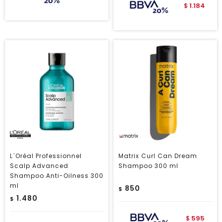
1.184
$
L´Oréal Professionnel
Matrix Curl Can Dream
Scalp Advanced
Shampoo 300 ml
Shampoo Anti-Oilness 300
ml
850
$
1.480
$
595
$