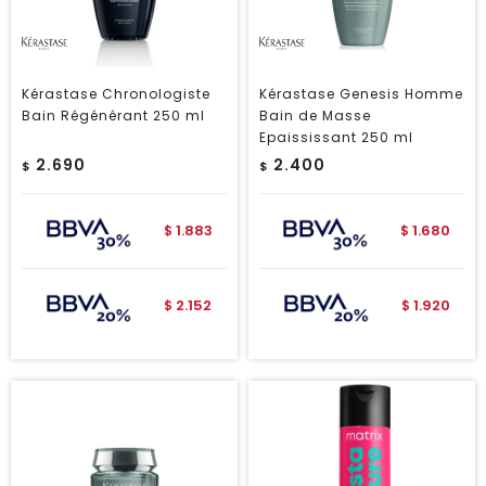
Kérastase Chronologiste
Kérastase Genesis Homme
Bain Régénérant 250 ml
Bain de Masse
Epaississant 250 ml
2.690
2.400
$
$
1.883
1.680
$
$
2.152
1.920
$
$