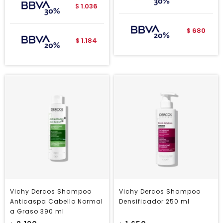
1.036
$
680
$
1.184
$
Vichy Dercos Shampoo
Vichy Dercos Shampoo
Anticaspa Cabello Normal
Densificador 250 ml
a Graso 390 ml