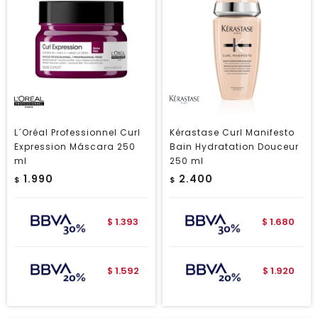
L´Oréal Professionnel Curl
Kérastase Curl Manifesto
Expression Máscara 250
Bain Hydratation Douceur
ml
250 ml
1.990
2.400
$
$
1.393
1.680
$
$
1.592
1.920
$
$