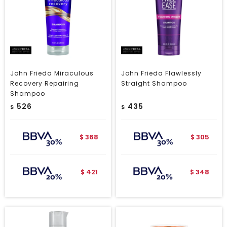
John Frieda Miraculous
John Frieda Flawlessly
Recovery Repairing
Straight Shampoo
Shampoo
526
435
$
$
368
305
$
$
421
348
$
$