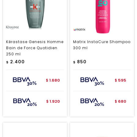
Kérastase Genesis Homme
Matrix InstaCure Shampoo
Bain de Force Quotidien
300 ml
250 ml
2.400
850
$
$
1.680
595
$
$
1.920
680
$
$