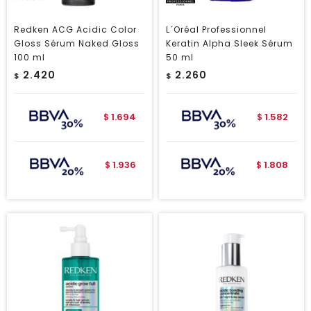
Redken ACG Acidic Color
L´Oréal Professionnel
Gloss Sérum Naked Gloss
Keratin Alpha Sleek Sérum
100 ml
50 ml
2.420
2.260
$
$
1.694
1.582
$
$
1.936
1.808
$
$