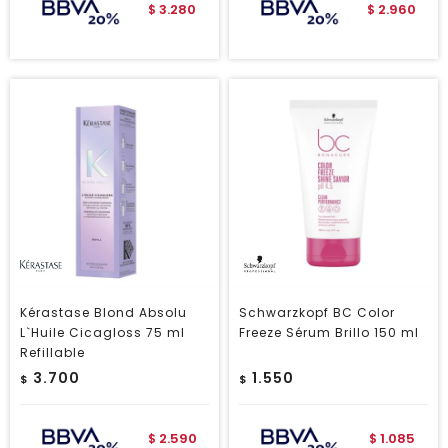
3.280
2.960
$
$
Kérastase Blond Absolu
Schwarzkopf BC Color
L`Huile Cicagloss 75 ml
Freeze Sérum Brillo 150 ml
Refillable
3.700
1.550
$
$
2.590
1.085
$
$