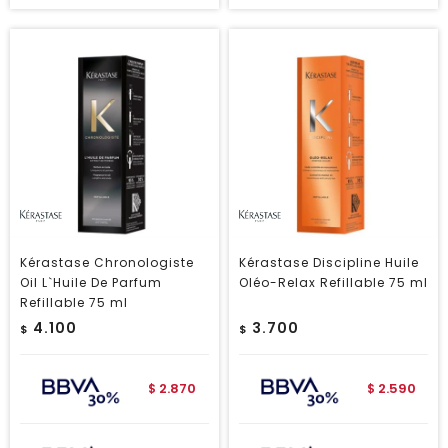
Kérastase Chronologiste
Kérastase Discipline Huile
Oil L`Huile De Parfum
Oléo-Relax Refillable 75 ml
Refillable 75 ml
4.100
3.700
$
$
2.870
2.590
$
$