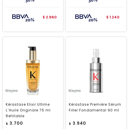
2.960
1.240
$
$
Kérastase Elixir Ultime
Kérastase Première Sérum
L`Huile Originale 75 ml
Filler Fondamental 90 ml
Refillable
3.700
3.940
$
$