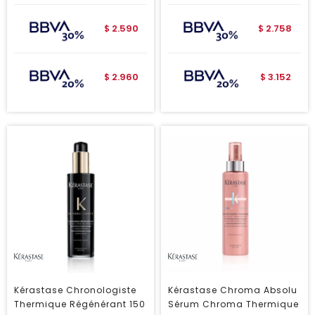
2.590
2.758
$
$
2.960
3.152
$
$
Kérastase Chronologiste
Kérastase Chroma Absolu
Thermique Régénérant 150
Sérum Chroma Thermique