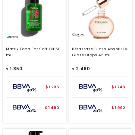
Matrix Food For Soft Oil 50
Kérastase Gloss Absolu Oil
ml
Glaze Drops 45 ml
1.850
2.490
$
$
1.295
1.743
$
$
1.480
1.992
$
$