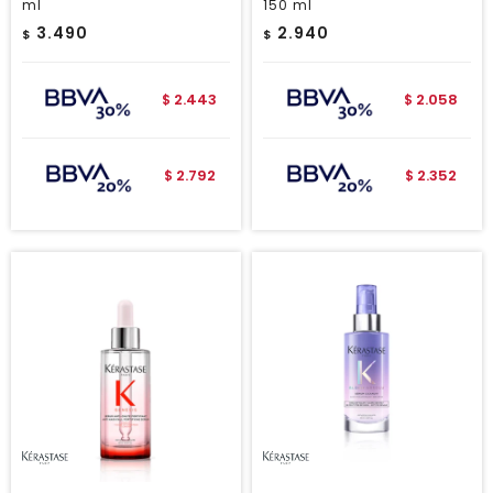
ml
150 ml
3.490
2.940
$
$
2.443
2.058
$
$
2.792
2.352
$
$