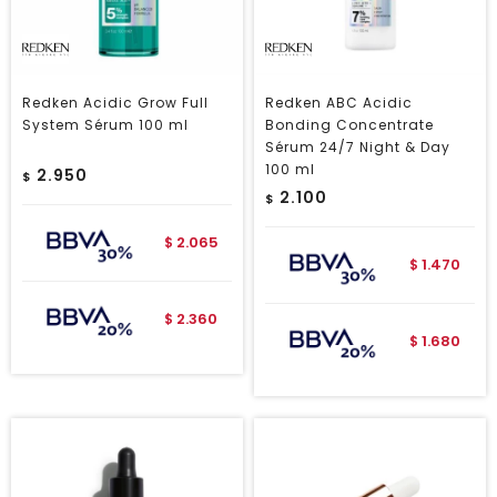
Redken Acidic Grow Full
Redken ABC Acidic
System Sérum 100 ml
Bonding Concentrate
Sérum 24/7 Night & Day
100 ml
2.950
$
2.100
$
2.065
$
1.470
$
2.360
$
1.680
$