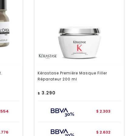
R.
Kérastase Première Masque Filler
Réparateur 200 ml
3.290
$
1.554
2.303
$
1.776
2.632
$