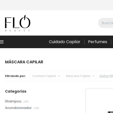
Cuidado Capilar
Perfumes
Menú
MÁSCARA CAPILAR
Quitar fil
Filtrando por:
Cuidado Capilar
Máscara Capilar
Categorías
Shampoo
(69)
Acondicionador
(36)