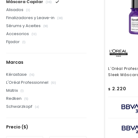
Máscara Capilar
(36)
Alisados
(3)
Finalizadores y Leave-in
(38)
Sérums y Aceites
(18)
Accesorios
(13)
Fijador
(1)
Marcas
L´Oréal Profe
Kérastase
Sleek Máscar
(16)
L'Oréal Professionnel
(10)
2.220
$
Matrix
(1)
Redken
(5)
Schwarzkopf
(4)
Precio
($)