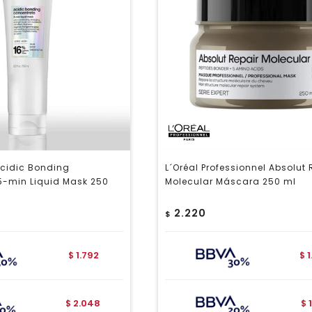
cidic Bonding
L´Oréal Professionnel Absolut 
5-min Liquid Mask 250
Molecular Máscara 250 ml
2.220
$
1.792
$
$
2.048
$
$