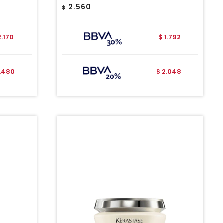
2.560
$
2.170
1.792
$
.480
2.048
$