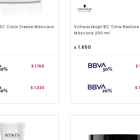
BC Color Freeze Máscara
Schwarzkopf BC Time Restore
Máscara 200 ml
1.650
$
1.155
$
$
1.320
$
$