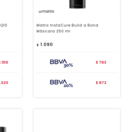
 Q10
Matrix InstaCure Build a Bond
Máscara 250 ml
1.090
$
1.155
763
$
1.320
872
$