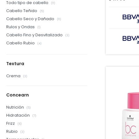
Todo tipo de cabello
(11)
Cabello Teñido
(5)
Cabello Seco y Dañado
(11)
Rulos y Ondas
(1)
Cabello Fino y Desvitalizado
(3)
Cabello Rubio
(4)
Textura
Crema
(3)
Concearn
Nutrición
(5)
Hidratación
(7)
Frizz
(6)
Rubio
(3)