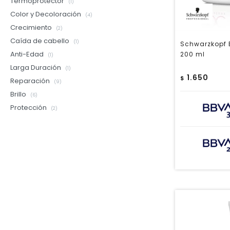
Termoprotector
(1)
Color y Decoloración
(4)
Crecimiento
(2)
Caída de cabello
(1)
Schwarzkopf 
Anti-Edad
200 ml
(1)
Larga Duración
(1)
1.650
$
Reparación
(9)
Brillo
(6)
Protección
(2)