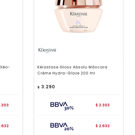
Oléo-
Kérastase Gloss Absolu Máscara
Crème Hydra-Glaze 200 ml
3.290
$
2.303
2.303
$
2.632
2.632
$