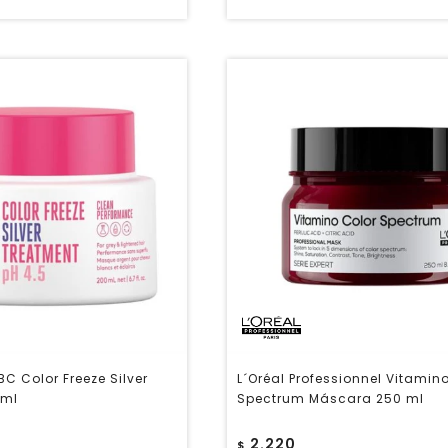
C Color Freeze Silver
L´Oréal Professionnel Vitamin
 ml
Spectrum Máscara 250 ml
2.220
$