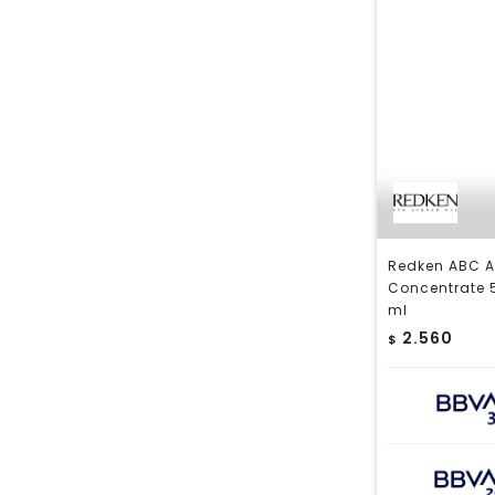
Redken ABC A
Concentrate 
ml
2.560
$