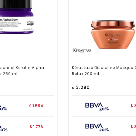
ssionnel Keratin Alpha
Kérastase Discipline Masque 
a 250 ml
Relax 200 ml
3.290
$
1.554
$
$
1.776
$
$