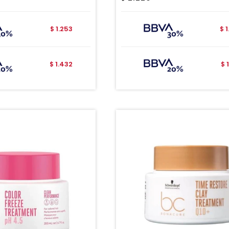
1.253
$
$
1.432
$
$