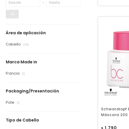
OK
Área de aplicación
Cabello
(36)
Marca Made in
Francia
(1)
Packaging/Presentación
Pote
(1)
Schwarzkopf B
Máscara 200
Tipo de Cabello
1.790
$