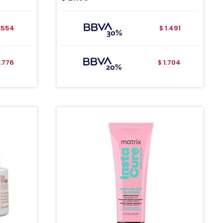
1.554
1.491
$
1.776
1.704
$