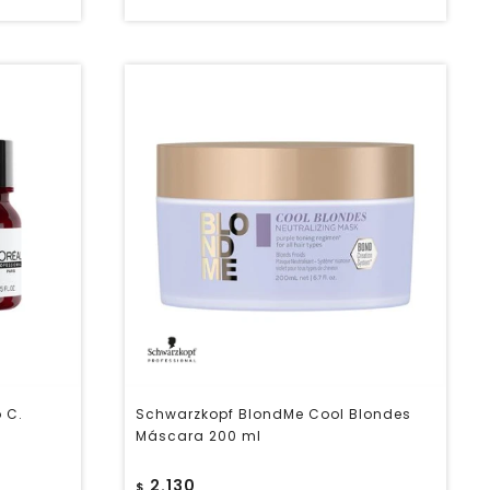
o C.
Schwarzkopf BlondMe Cool Blondes
Máscara 200 ml
2.130
$