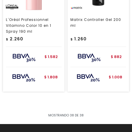
L´Oréal Professionnel
Matrix Controller Gel 200
Vitamino Color 10 en 1
ml
Spray 190 ml
2.260
1.260
$
$
1.582
882
$
$
1.808
1.008
$
$
MOSTRANDO
38
DE
38