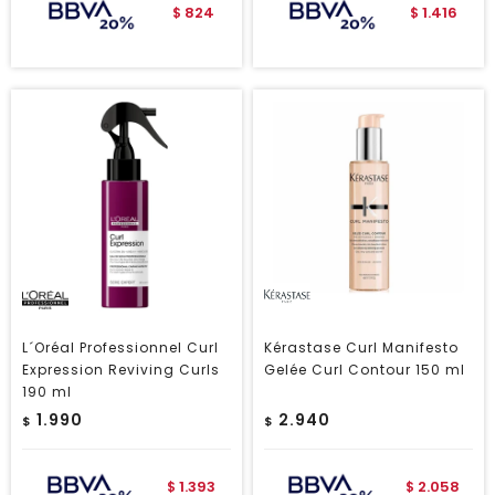
824
1.416
$
$
L´Oréal Professionnel Curl
Kérastase Curl Manifesto
Expression Reviving Curls
Gelée Curl Contour 150 ml
190 ml
1.990
2.940
$
$
1.393
2.058
$
$