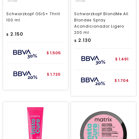
Schwarzkopf OSiS+ Thrill
Schwarzkopf BlondMe All
100 ml
Blondes Spray
Acondicionador Ligero
200 ml
2.150
$
2.130
$
1.505
$
1.491
$
1.720
$
1.704
$