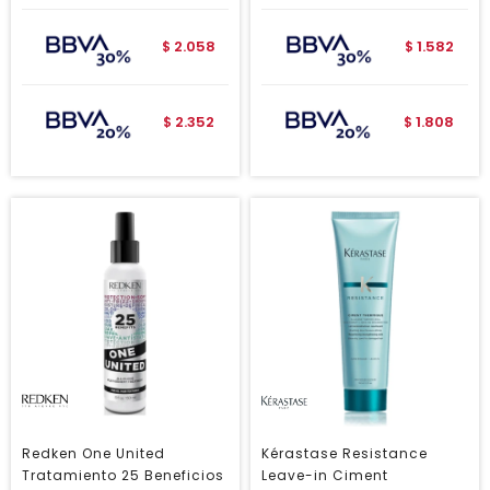
2.058
1.582
$
$
2.352
1.808
$
$
Redken One United
Kérastase Resistance
Tratamiento 25 Beneficios
Leave-in Ciment