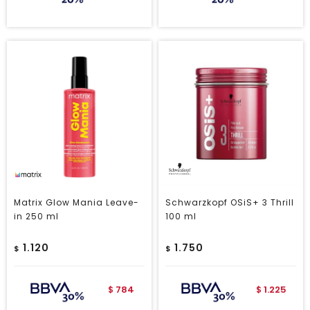
Matrix Glow Mania Leave-
Schwarzkopf OSiS+ 3 Thrill
in 250 ml
100 ml
1.120
1.750
$
$
784
1.225
$
$