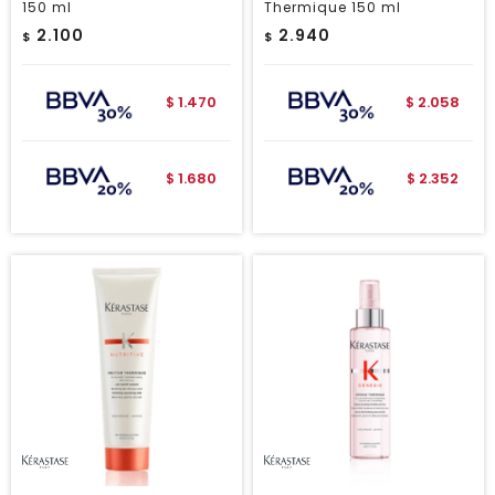
150 ml
Thermique 150 ml
2.100
2.940
$
$
1.470
2.058
$
$
1.680
2.352
$
$