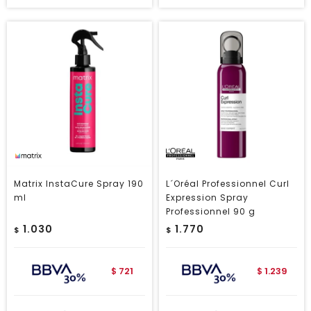
Matrix InstaCure Spray 190
L´Oréal Professionnel Curl
ml
Expression Spray
Professionnel 90 g
1.030
1.770
$
$
721
1.239
$
$