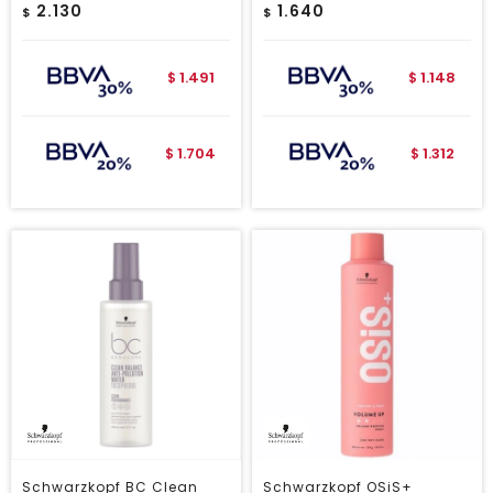
2.130
1.640
$
$
1.491
1.148
$
$
1.704
1.312
$
$
Schwarzkopf BC Clean
Schwarzkopf OSiS+