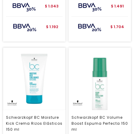
1.043
1.491
$
$
1.192
1.704
$
$
Schwarzkopf BC Moisture
Schwarzkopf BC Volume
Kick Crema Rizos Elásticos
Boost Espuma Perfecta 150
150 ml
ml