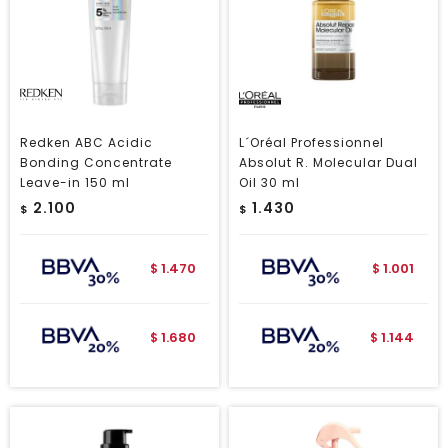
Redken ABC Acidic
L´Oréal Professionnel
Bonding Concentrate
Absolut R. Molecular Dual
Leave-in 150 ml
Oil 30 ml
2.100
1.430
$
$
1.470
1.001
$
$
1.680
1.144
$
$