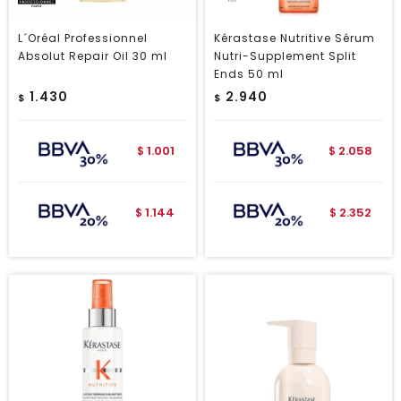
L´Oréal Professionnel
Kérastase Nutritive Sérum
Absolut Repair Oil 30 ml
Nutri-Supplement Split
Ends 50 ml
1.430
2.940
$
$
1.001
2.058
$
$
1.144
2.352
$
$