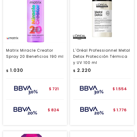
Matrix Miracle Creator
L´Oréal Professionnel Metal
Spray 20 Beneficios 190 ml
Detox Protección Térmica
y UV 100 ml
1.030
2.220
$
$
721
1.554
$
$
824
1.776
$
$