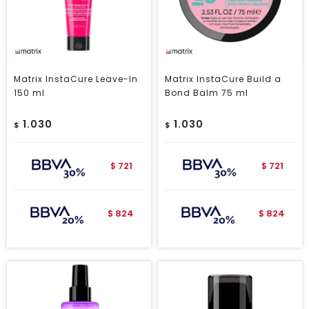
Matrix InstaCure Leave-In
Matrix InstaCure Build a
150 ml
Bond Balm 75 ml
1.030
1.030
$
$
721
721
$
$
824
824
$
$