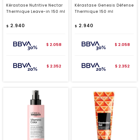
Kérastase Nutritive Nectar
Kérastase Genesis Défense
Thermique Leave-in 150 ml
Thermique 150 ml
2.940
2.940
$
$
2.058
2.058
$
$
2.352
2.352
$
$