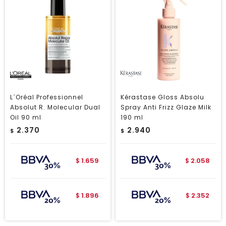
L´Oréal Professionnel
Kérastase Gloss Absolu
Absolut R. Molecular Dual
Spray Anti Frizz Glaze Milk
Oil 90 ml
190 ml
2.370
2.940
$
$
1.659
2.058
$
$
1.896
2.352
$
$