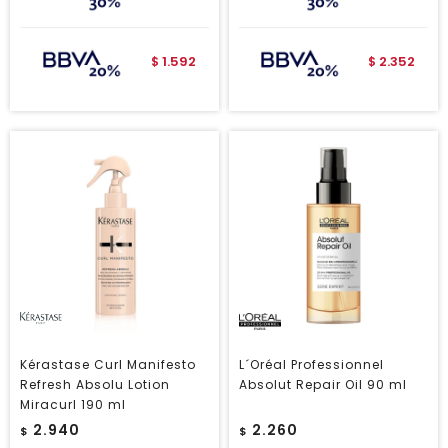
1.592
2.352
$
$
Kérastase Curl Manifesto
L´Oréal Professionnel
Refresh Absolu Lotion
Absolut Repair Oil 90 ml
Miracurl 190 ml
2.940
2.260
$
$