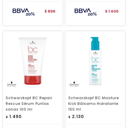
896
1.400
$
$
Schwarzkopf BC Repair
Schwarzkopf BC Moisture
Rescue Sérum Puntas
Kick Bálsamo Hidratante
sanas 100 ml
150 ml
1.490
2.130
$
$