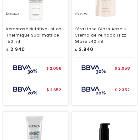
Kérastase Nutritive Lotion
Kérastase Gloss Absolu
Thermique Sublimatrice
Crema de Peinado Frizz-
150 ml
Glaze 240 ml
2.940
2.940
$
$
2.058
2.058
$
$
2.352
2.352
$
$