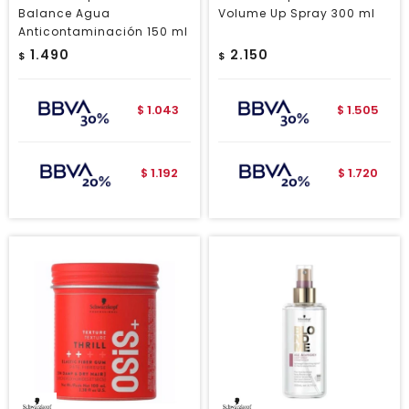
Balance Agua
Volume Up Spray 300 ml
Anticontaminación 150 ml
1.490
2.150
$
$
1.043
1.505
$
$
1.192
1.720
$
$