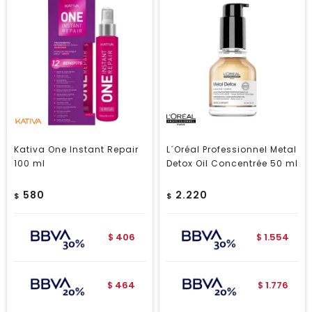
Kativa One Instant Repair
L´Oréal Professionnel Metal
100 ml
Detox Oil Concentrée 50 ml
580
2.220
$
$
406
1.554
$
$
464
1.776
$
$