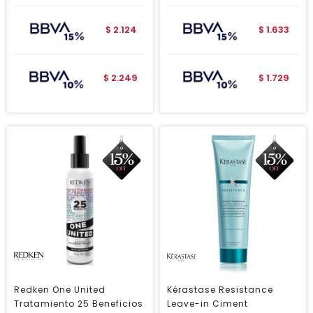
2.124
1.633
$
$
2.249
1.729
$
$
Redken One United
Kérastase Resistance
Tratamiento 25 Beneficios
Leave-in Ciment