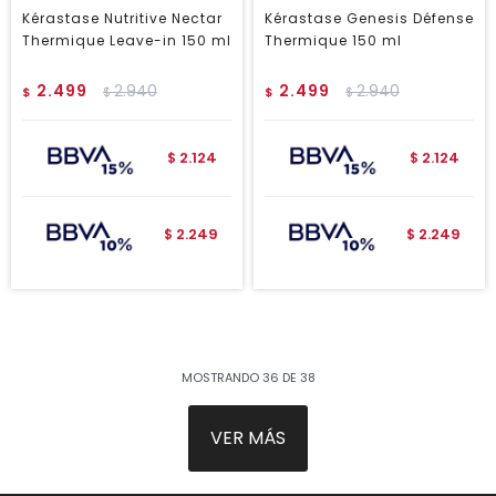
Kérastase Nutritive Nectar
Kérastase Genesis Défense
Thermique Leave-in 150 ml
Thermique 150 ml
2.499
2.940
2.499
2.940
$
$
$
$
2.124
2.124
$
$
2.249
2.249
$
$
MOSTRANDO
36
DE
38
VER MÁS