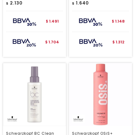
2.130
1.640
$
$
1.491
1.148
$
$
1.704
1.312
$
$
Schwarzkopf BC Clean
Schwarzkopf OSiS+