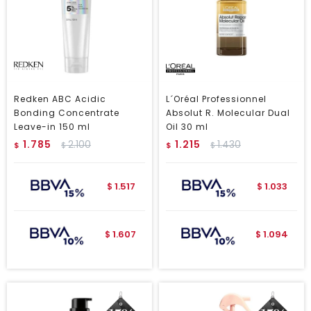
Redken ABC Acidic
L´Oréal Professionnel
Bonding Concentrate
Absolut R. Molecular Dual
Leave-in 150 ml
Oil 30 ml
1.785
2.100
1.215
1.430
$
$
$
$
1.517
1.033
$
$
1.607
1.094
$
$