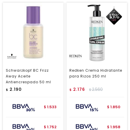
Schwarzkopf BC Frizz
Redken Crema Hidratante
Away Aceite
para Rizos 250 ml
Antiencrespado 50 ml
2.190
2.176
2.560
$
$
$
1.533
1.850
$
$
1.752
1.958
$
$