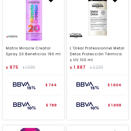
Matrix Miracle Creator
L´Oréal Professionnel Metal
Spray 20 Beneficios 190 ml
Detox Protección Térmica
y UV 100 ml
875
1.030
1.887
2.220
$
$
$
$
744
1.604
$
$
788
1.698
$
$