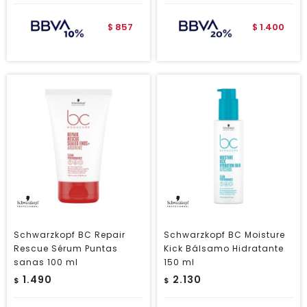
857
1.400
$
$
Schwarzkopf BC Repair
Schwarzkopf BC Moisture
Rescue Sérum Puntas
Kick Bálsamo Hidratante
sanas 100 ml
150 ml
1.490
2.130
$
$