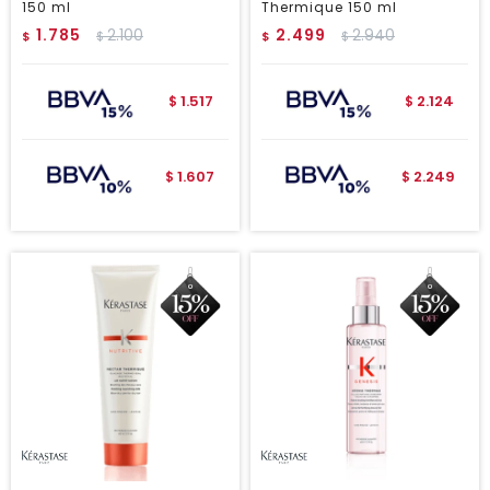
150 ml
Thermique 150 ml
1.785
2.100
2.499
2.940
$
$
$
$
1.517
2.124
$
$
1.607
2.249
$
$