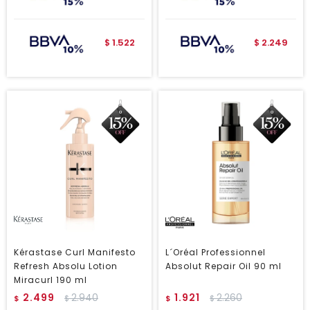
1.522
2.249
$
$
Kérastase Curl Manifesto
L´Oréal Professionnel
Refresh Absolu Lotion
Absolut Repair Oil 90 ml
Miracurl 190 ml
2.499
2.940
1.921
2.260
$
$
$
$