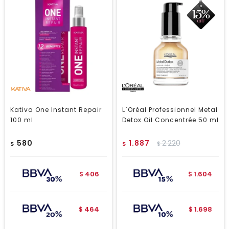
Kativa One Instant Repair
L´Oréal Professionnel Metal
100 ml
Detox Oil Concentrée 50 ml
580
1.887
2.220
$
$
$
406
1.604
$
$
464
1.698
$
$