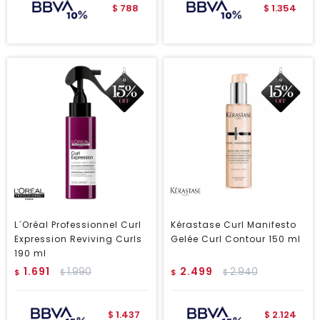
788
1.354
$
$
L´Oréal Professionnel Curl
Kérastase Curl Manifesto
Expression Reviving Curls
Gelée Curl Contour 150 ml
190 ml
1.691
1.990
2.499
2.940
$
$
$
$
1.437
2.124
$
$