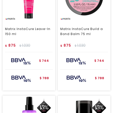
Matrix InstaCure Leave-In
Matrix InstaCure Build a
150 ml
Bond Balm 75 ml
875
1.030
875
1.030
$
$
$
$
744
744
$
$
788
788
$
$