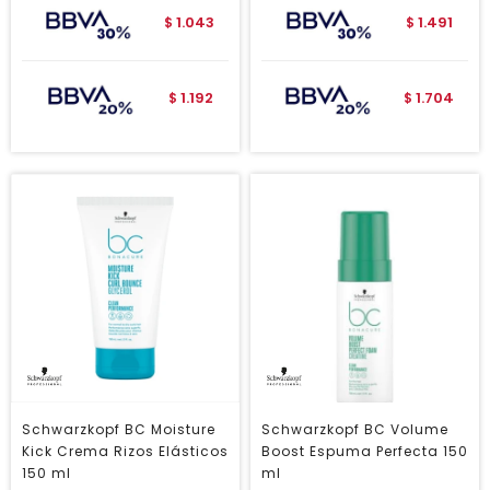
1.043
1.491
$
$
1.192
1.704
$
$
Schwarzkopf BC Moisture
Schwarzkopf BC Volume
Kick Crema Rizos Elásticos
Boost Espuma Perfecta 150
150 ml
ml