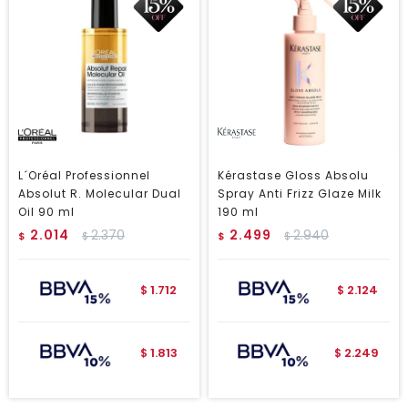
L´Oréal Professionnel
Kérastase Gloss Absolu
Absolut R. Molecular Dual
Spray Anti Frizz Glaze Milk
Oil 90 ml
190 ml
2.014
2.370
2.499
2.940
$
$
$
$
1.712
2.124
$
$
1.813
2.249
$
$