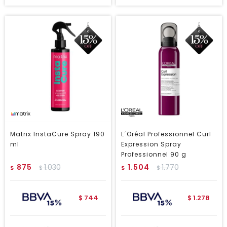
Matrix InstaCure Spray 190
L´Oréal Professionnel Curl
ml
Expression Spray
Professionnel 90 g
875
1.030
1.504
1.770
$
$
$
$
744
1.278
$
$