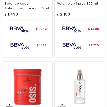
Balance Agua
Volume Up Spray 300 ml
Anticontaminación 150 ml
1.490
2.150
$
$
1.043
1.505
$
$
1.192
1.720
$
$