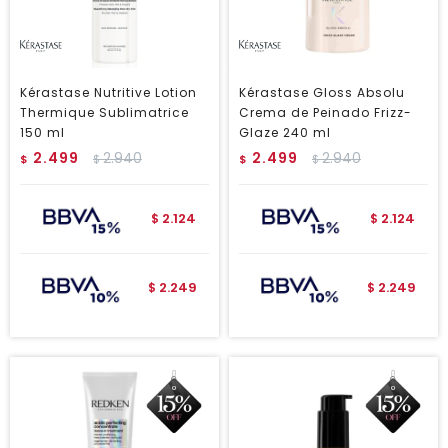
Kérastase Nutritive Lotion
Kérastase Gloss Absolu
Thermique Sublimatrice
Crema de Peinado Frizz-
150 ml
Glaze 240 ml
2.499
2.940
2.499
2.940
$
$
$
$
2.124
2.124
$
$
2.249
2.249
$
$