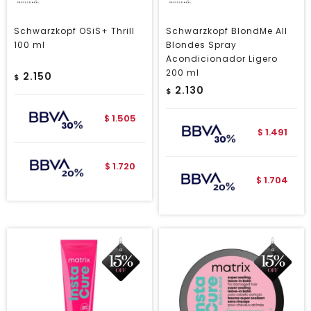
Schwarzkopf OSiS+ Thrill
Schwarzkopf BlondMe All
100 ml
Blondes Spray
Acondicionador Ligero
200 ml
2.150
$
2.130
$
1.505
$
1.491
$
1.720
$
1.704
$