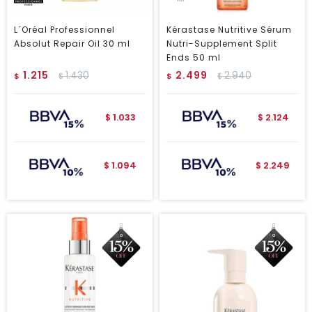
L´Oréal Professionnel
Kérastase Nutritive Sérum
Absolut Repair Oil 30 ml
Nutri-Supplement Split
Ends 50 ml
1.215
1.430
2.499
2.940
$
$
$
$
1.033
2.124
$
$
1.094
2.249
$
$