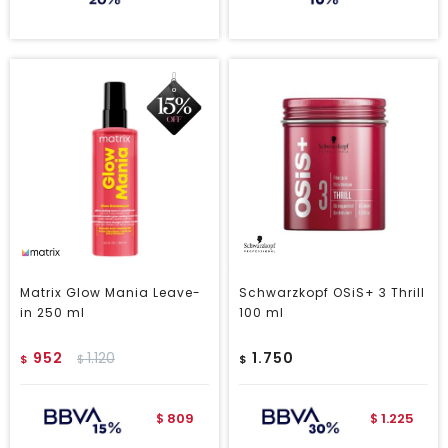
Matrix Glow Mania Leave-
Schwarzkopf OSiS+ 3 Thrill
in 250 ml
100 ml
952
1.120
1.750
$
$
$
809
1.225
$
$