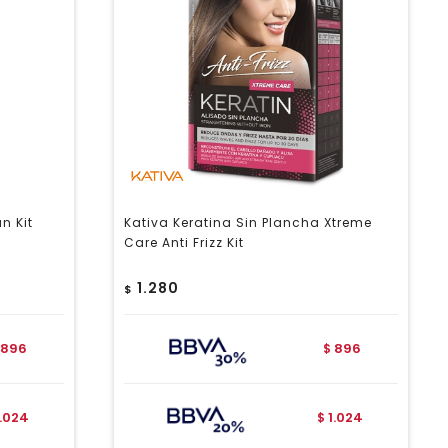
n Kit
Kativa Keratina Sin Plancha Xtreme
Care Anti Frizz Kit
1.280
$
896
896
$
1.024
1.024
$