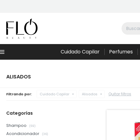
Cuidado Capilar
Perfumes
Menú
ALISADOS
Quitar filtros
Filtrando por:
Cuidado Capilar
Alisados
Categorías
Shampoo
(69)
Acondicionador
(36)