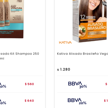
lisado Kit Shampoo 250
Kativa Alisado Brasileño Vega
 ml
1.280
$
560
$
$
640
$
$