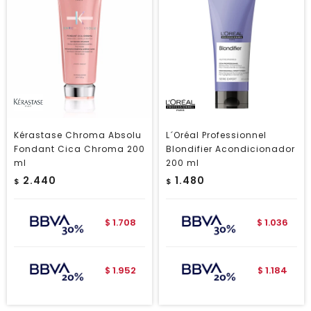
Kérastase Chroma Absolu
L´Oréal Professionnel
Fondant Cica Chroma 200
Blondifier Acondicionador
ml
200 ml
2.440
1.480
$
$
1.708
1.036
$
$
1.952
1.184
$
$