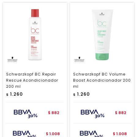
Schwarzkopf BC Repair
Schwarzkopf BC Volume
Rescue Acondicionador
Boost Acondicionador 200
200 ml
ml
1.260
1.260
$
$
882
882
$
$
1.008
1.008
$
$