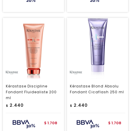
Kérastase Discipline
Kérastase Blond Absolu
Fondant Fluidealiste 200
Fondant Cicaflash 250 ml
ml
2.440
2.440
$
$
1.708
1.708
$
$