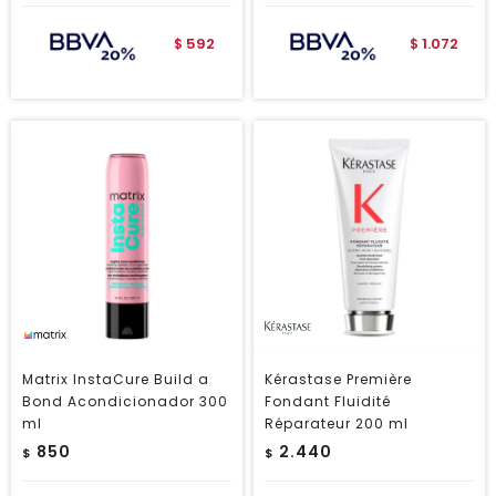
592
1.072
$
$
Matrix InstaCure Build a
Kérastase Première
Bond Acondicionador 300
Fondant Fluidité
ml
Réparateur 200 ml
850
2.440
$
$