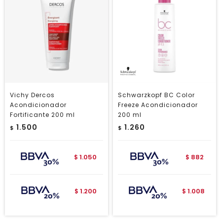
Vichy Dercos
Schwarzkopf BC Color
Acondicionador
Freeze Acondicionador
Fortificante 200 ml
200 ml
1.500
1.260
$
$
1.050
882
$
$
1.200
1.008
$
$