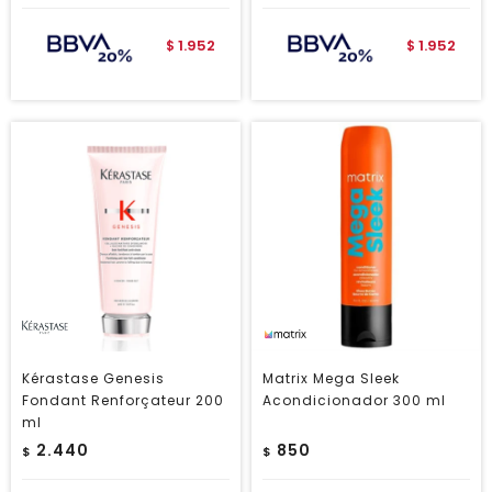
1.952
1.952
$
$
Kérastase Genesis
Matrix Mega Sleek
Fondant Renforçateur 200
Acondicionador 300 ml
ml
2.440
850
$
$