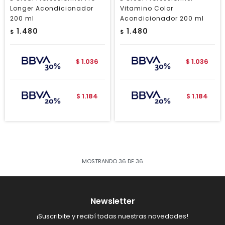
Longer Acondicionador
Vitamino Color
200 ml
Acondicionador 200 ml
1.480
1.480
$
$
1.036
1.036
$
$
1.184
1.184
$
$
MOSTRANDO
36
DE
36
Newsletter
¡Suscribite y recibí todas nuestras novedades!