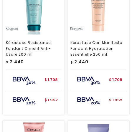
Kérastase Resistance
Kérastase Curl Manifesto
Fondant Ciment Anti-
Fondant Hydratation
Usure 200 ml
Essentielle 250 ml
2.440
2.440
$
$
1.708
1.708
$
$
1.952
1.952
$
$