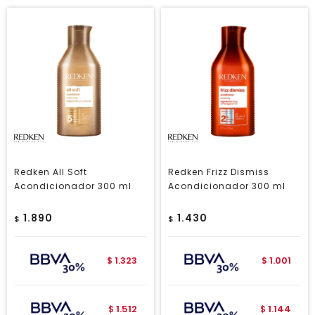
Redken All Soft
Redken Frizz Dismiss
Acondicionador 300 ml
Acondicionador 300 ml
1.890
1.430
$
$
1.323
1.001
$
$
1.512
1.144
$
$