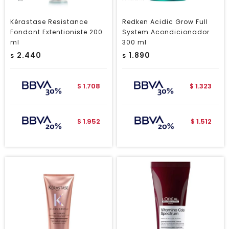
Kérastase Resistance
Redken Acidic Grow Full
Fondant Extentioniste 200
System Acondicionador
ml
300 ml
2.440
1.890
$
$
1.708
1.323
$
$
1.952
1.512
$
$