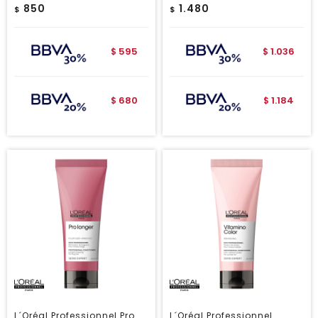
850
1.480
$
$
595
1.036
$
$
680
1.184
$
$
L´Oréal Professionnel Pro
L´Oréal Professionnel