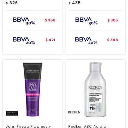
526
435
$
$
368
305
$
$
421
348
$
$
John Frieda Flawlessly
Redken ABC Acidic