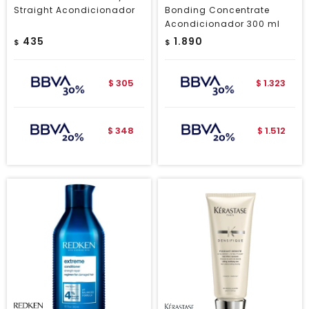
Straight Acondicionador
Bonding Concentrate
Acondicionador 300 ml
435
1.890
$
$
305
1.323
$
$
348
1.512
$
$