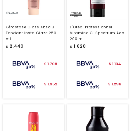
Kérastase Gloss Absolu
L´Oréal Professionnel
Fondant Insta Glaze 250
Vitamino C. Spectrum Aco
ml
200 ml
2.440
1.620
$
$
1.708
1.134
$
$
1.952
1.296
$
$