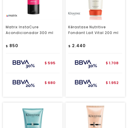
Matrix InstaCure
Kérastase Nutritive
Acondicionador 300 ml
Fondant Lait Vital 200 ml
850
2.440
$
$
595
1.708
$
$
680
1.952
$
$