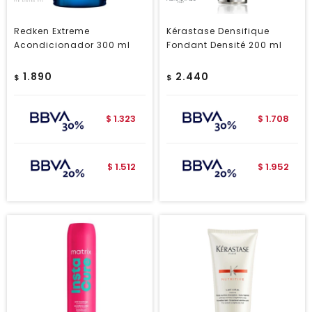
Redken Extreme
Kérastase Densifique
Acondicionador 300 ml
Fondant Densité 200 ml
1.890
2.440
$
$
1.323
1.708
$
$
1.512
1.952
$
$