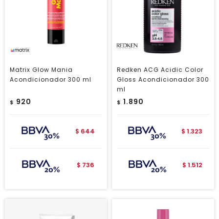
Matrix Glow Mania
Redken ACG Acidic Color
Acondicionador 300 ml
Gloss Acondicionador 300
ml
920
1.890
$
$
644
1.323
$
$
736
1.512
$
$