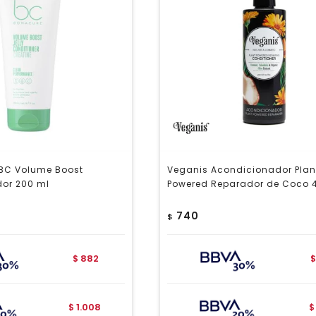
BC Volume Boost
Veganis Acondicionador Plan
or 200 ml
Powered Reparador de Coco 
740
$
882
$
$
1.008
$
$