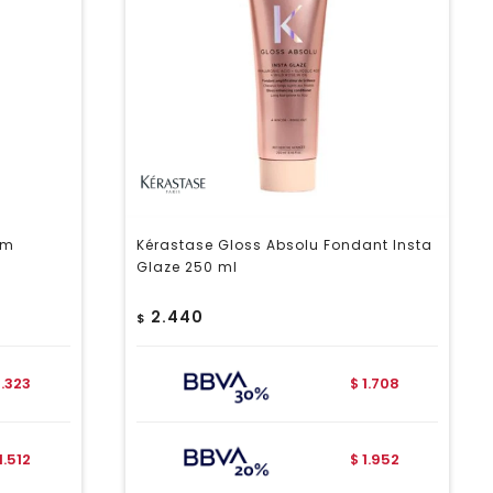
em
Kérastase Gloss Absolu Fondant Insta
Glaze 250 ml
2.440
$
1.323
1.708
$
1.512
1.952
$