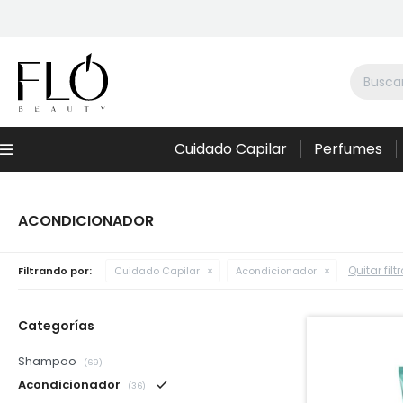
Cuidado Capilar
Perfumes
Menú
ACONDICIONADOR
Quitar filt
Filtrando por:
Cuidado Capilar
Acondicionador
Categorías
Shampoo
(69)
Acondicionador
(36)