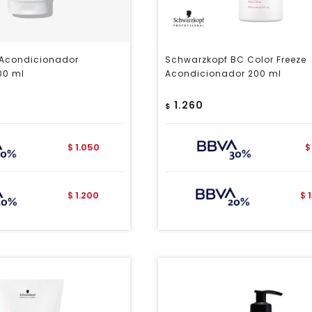
 Acondicionador
Schwarzkopf BC Color Freeze
200 ml
Acondicionador 200 ml
1.260
$
1.050
$
$
1.200
$
$