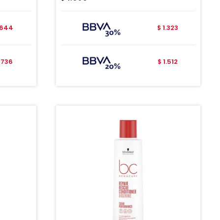
644
1.323
$
736
1.512
$