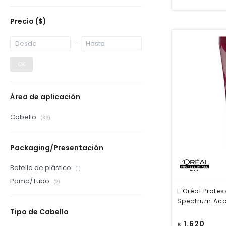
Precio
($)
OK
Área de aplicación
Cabello
(36)
Packaging/Presentación
Botella de plástico
(1)
Pomo/Tubo
(2)
L´Oréal Profe
Spectrum Aco
Tipo de Cabello
1.620
$