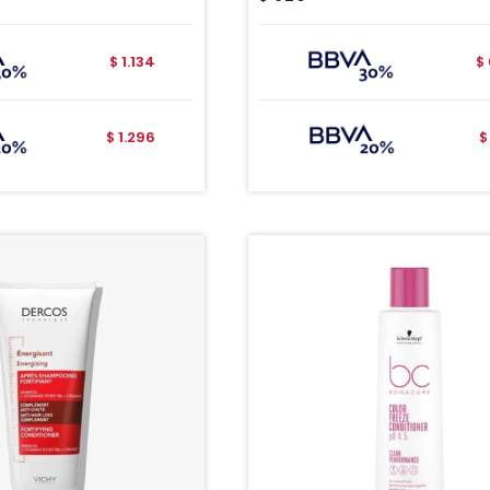
1.134
$
$
1.296
$
$