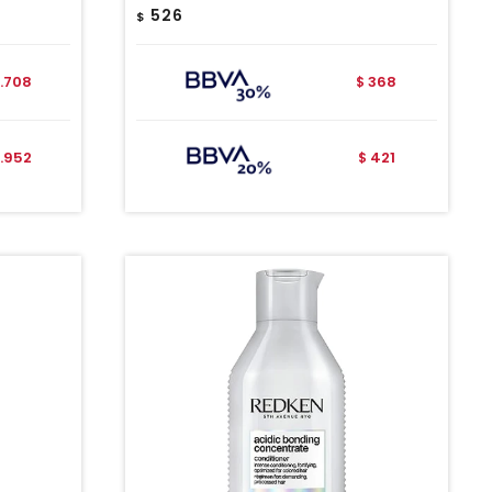
526
$
1.708
368
$
1.952
421
$