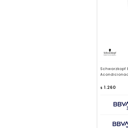
Schwarzkopf 
Acondicionad
1.260
$