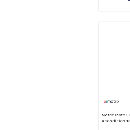
Matrix InstaC
Acondicionad