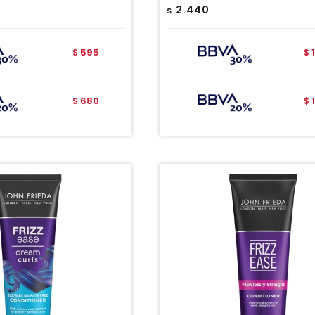
2.440
$
595
$
$
680
$
$