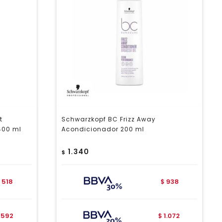
t
Schwarzkopf BC Frizz Away
400 ml
Acondicionador 200 ml
1.340
$
518
938
$
592
1.072
$