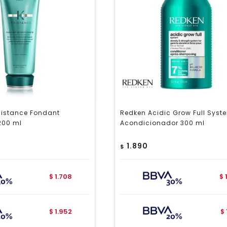
sistance Fondant
Redken Acidic Grow Full Syst
 200 ml
Acondicionador 300 ml
1.890
$
1.708
$
$
1.952
$
$