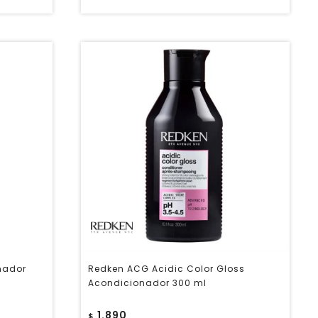
nador
Redken ACG Acidic Color Gloss
Acondicionador 300 ml
1.890
$