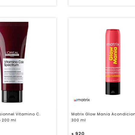
ssionnel Vitamino C.
Matrix Glow Mania Acondicio
 200 ml
300 ml
920
$