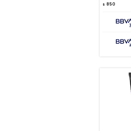
850
$