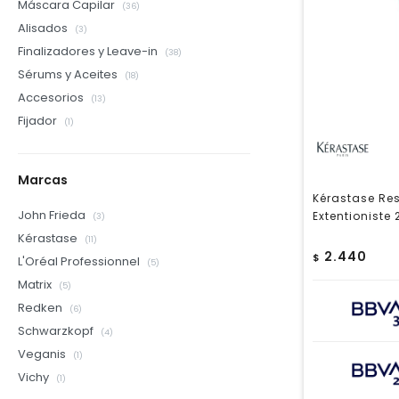
Máscara Capilar
(36)
Alisados
(3)
Finalizadores y Leave-in
(38)
Sérums y Aceites
(18)
Accesorios
(13)
Fijador
(1)
Marcas
Kérastase Re
John Frieda
Extentioniste
(3)
Kérastase
(11)
2.440
$
L'Oréal Professionnel
(5)
Matrix
(5)
Redken
(6)
Schwarzkopf
(4)
Veganis
(1)
Vichy
(1)