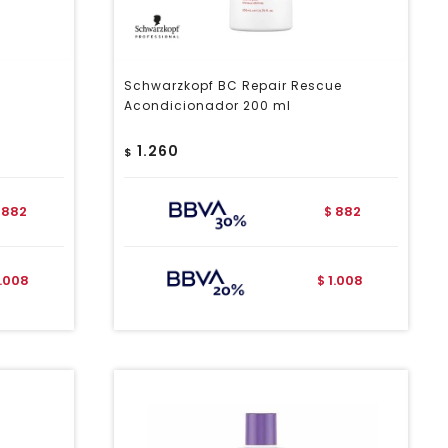
Schwarzkopf BC Repair Rescue
Acondicionador 200 ml
1.260
$
882
882
$
1.008
1.008
$