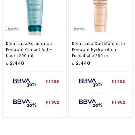
Kérastase Resistance
Kérastase Curl Manifesto
Fondant Ciment Anti-
Fondant Hydratation
Usure 200 ml
Essentielle 250 ml
2.440
2.440
$
$
1.708
1.708
$
$
1.952
1.952
$
$