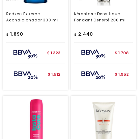
Redken Extreme
Kérastase Densifique
Acondicionador 300 ml
Fondant Densité 200 ml
1.890
2.440
$
$
1.323
1.708
$
$
1.512
1.952
$
$