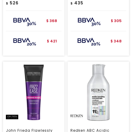
526
435
$
$
368
305
$
$
421
348
$
$
John Frieda Flawlessly
Redken ABC Acidic