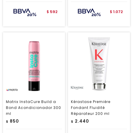
592
1.072
$
$
Matrix InstaCure Build a
Kérastase Première
Bond Acondicionador 300
Fondant Fluidité
ml
Réparateur 200 ml
850
2.440
$
$