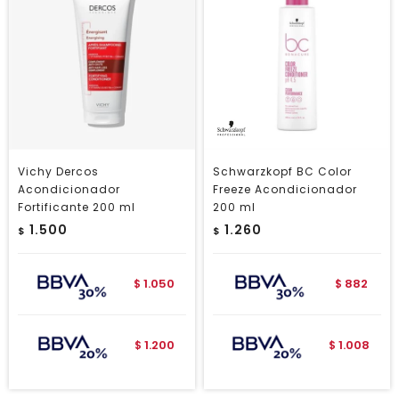
Vichy Dercos
Schwarzkopf BC Color
Acondicionador
Freeze Acondicionador
Fortificante 200 ml
200 ml
1.500
1.260
$
$
1.050
882
$
$
1.200
1.008
$
$