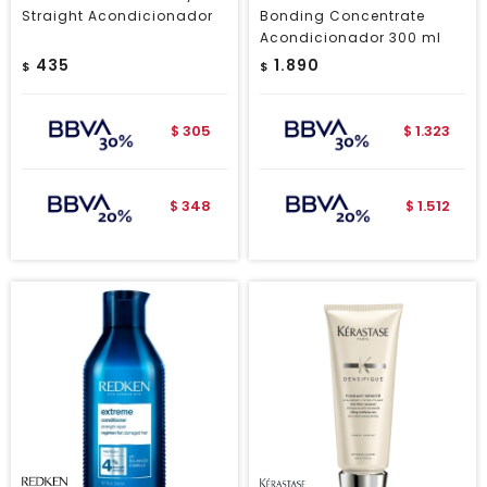
Straight Acondicionador
Bonding Concentrate
Acondicionador 300 ml
435
1.890
$
$
305
1.323
$
$
348
1.512
$
$