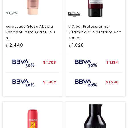
Kérastase Gloss Absolu
L´Oréal Professionnel
Fondant Insta Glaze 250
Vitamino C. Spectrum Aco
ml
200 ml
2.440
1.620
$
$
1.708
1.134
$
$
1.952
1.296
$
$