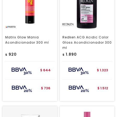
Matrix Glow Mania
Redken ACG Acidic Color
Acondicionador 300 ml
Gloss Acondicionador 300
ml
920
1.890
$
$
644
1.323
$
$
736
1.512
$
$