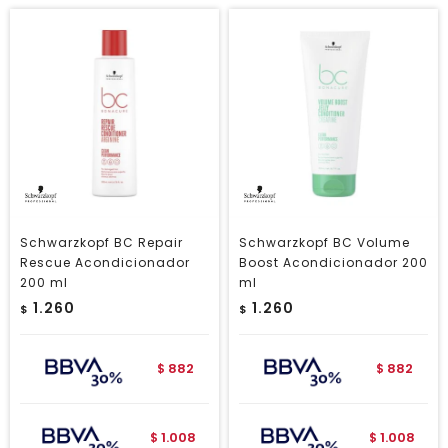
Schwarzkopf BC Repair
Schwarzkopf BC Volume
Rescue Acondicionador
Boost Acondicionador 200
200 ml
ml
1.260
1.260
$
$
882
882
$
$
1.008
1.008
$
$