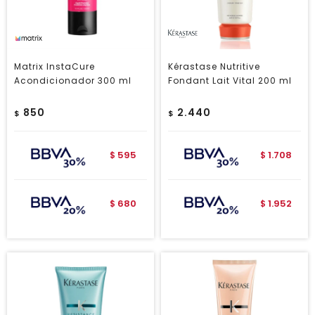
Matrix InstaCure
Kérastase Nutritive
Acondicionador 300 ml
Fondant Lait Vital 200 ml
850
2.440
$
$
595
1.708
$
$
680
1.952
$
$