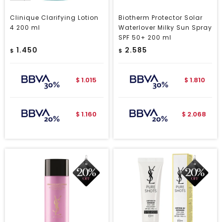
Clinique Clarifying Lotion
Biotherm Protector Solar
4 200 ml
Waterlover Milky Sun Spray
SPF 50+ 200 ml
1.450
2.585
$
$
1.015
1.810
$
$
1.160
2.068
$
$