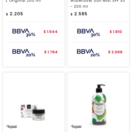
L`Original 200 ml
Waterlover Sun Mist SPF 30
- 200 ml
2.205
2.585
$
$
1.544
1.810
$
$
1.764
2.068
$
$