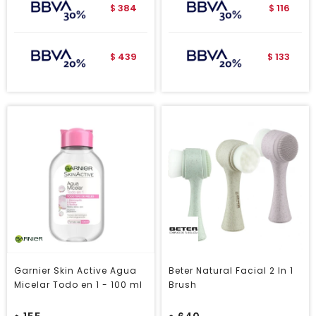
384
116
$
$
439
133
$
$
Garnier Skin Active Agua
Beter Natural Facial 2 In 1
Micelar Todo en 1 - 100 ml
Brush