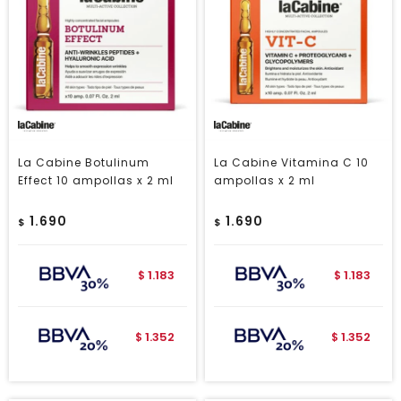
La Cabine Botulinum
La Cabine Vitamina C 10
Effect 10 ampollas x 2 ml
ampollas x 2 ml
1.690
1.690
$
$
1.183
1.183
$
$
1.352
1.352
$
$