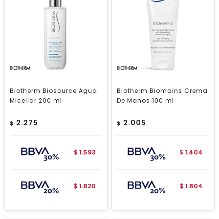
Biotherm Biosource Agua
Biotherm Biomains Crema
Micellar 200 ml
De Manos 100 ml
2.275
2.005
$
$
1.593
1.404
$
$
1.820
1.604
$
$