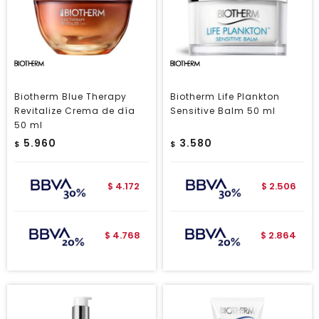
Biotherm Blue Therapy
Biotherm Life Plankton
Revitalize Crema de día
Sensitive Balm 50 ml
50 ml
5.960
3.580
$
$
4.172
2.506
$
$
4.768
2.864
$
$