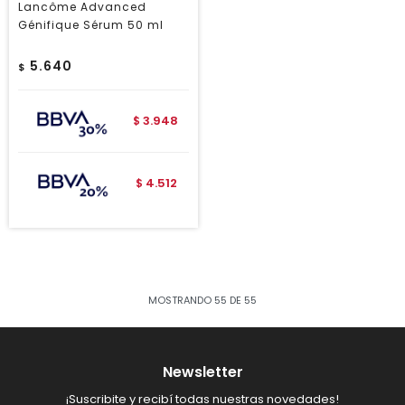
Lancôme Advanced
Génifique Sérum 50 ml
5.640
$
3.948
$
4.512
$
MOSTRANDO
55
DE
55
Newsletter
¡Suscribite y recibí todas nuestras novedades!