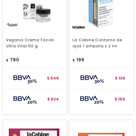
Veganis Crema Facial
La Cabine Contorno de
Ultra Vital 50 g
ojos 1 ampolla x 2 ml
780
199
$
$
546
139
$
$
624
159
$
$