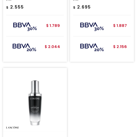
2.555
2.695
$
$
1.789
1.887
$
$
2.044
2.156
$
$