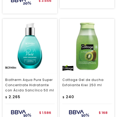
3.556
$
Biotherm Aqua Pure Super
Cottage Gel de ducha
Concentrate Hidratante
Exfoliante Kiwi 250 ml
con Ácido Salicílico 50 ml
2.265
240
$
$
1.586
168
$
$