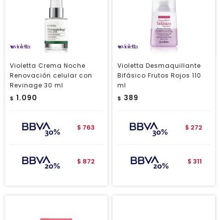
Violetta Crema Noche
Violetta Desmaquillante
Renovación celular con
Bifásico Frutos Rojos 110
Revinage 30 ml
ml
1.090
389
$
$
763
272
$
$
872
311
$
$