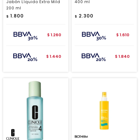
Jabón Líquido Extra Mild
400 ml
200 ml
1.800
2.300
$
$
1.260
1.610
$
$
1.440
1.840
$
$