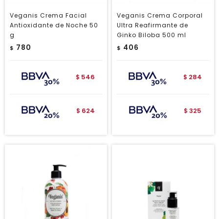
Veganis Crema Facial
Veganis Crema Corporal
Antioxidante de Noche 50
Ultra Reafirmante de
g
Ginko Biloba 500 ml
780
406
$
$
546
284
$
$
624
325
$
$