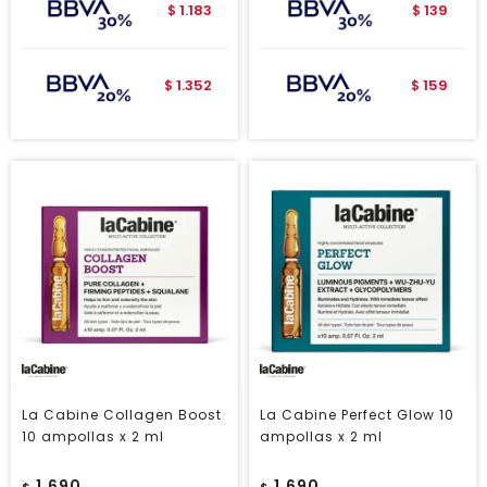
1.183
139
$
$
1.352
159
$
$
La Cabine Collagen Boost
La Cabine Perfect Glow 10
10 ampollas x 2 ml
ampollas x 2 ml
1.690
1.690