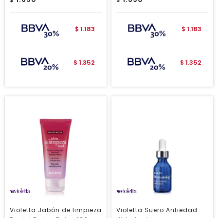
$
$
1.183
1.183
$
$
1.352
1.352
$
$
Violetta Jabón de limpieza
Violetta Suero Antiedad