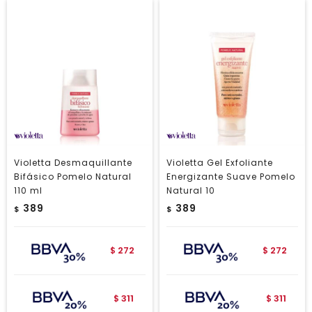
Violetta Desmaquillante
Violetta Gel Exfoliante
Bifásico Pomelo Natural
Energizante Suave Pomelo
110 ml
Natural 10
389
389
$
$
272
272
$
$
311
311
$
$