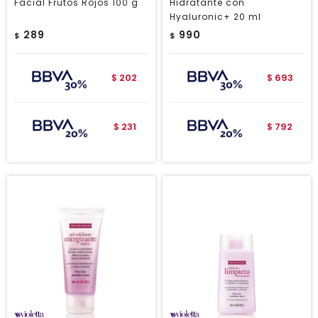
Facial Frutos Rojos 100 g
Hidratante con
Hyaluronic+ 20 ml
289
990
$
$
202
693
$
$
231
792
$
$