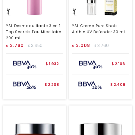
YSL Desmaquillante 3 en 1
YSL Crema Pure Shots
Top Secrets Eau Micellaire
Airthin UV Defender 30 ml
200 ml
2.760
3.450
3.008
3.760
$
$
$
$
1.932
2.106
$
$
2.208
2.406
$
$