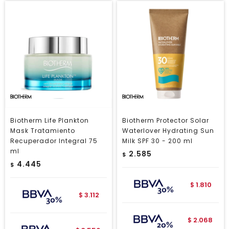
Biotherm Life Plankton
Biotherm Protector Solar
Mask Tratamiento
Waterlover Hydrating Sun
Recuperador Integral 75
Milk SPF 30 - 200 ml
ml
2.585
$
4.445
$
1.810
$
3.112
$
2.068
$