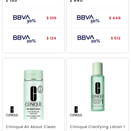
155
640
$
$
109
448
$
$
124
512
$
$
Clinique All About Clean
Clinique Clarifying Lotion 1