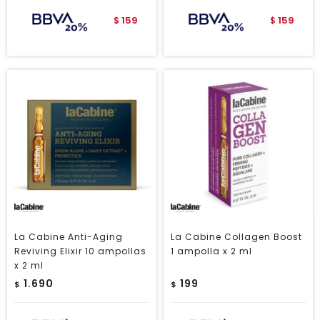
159
159
$
$
La Cabine Anti-Aging
La Cabine Collagen Boost
Reviving Elixir 10 ampollas
1 ampolla x 2 ml
x 2 ml
1.690
199
$
$