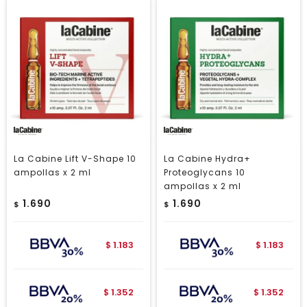
La Cabine Lift V-Shape 10
La Cabine Hydra+
ampollas x 2 ml
Proteoglycans 10
ampollas x 2 ml
1.690
1.690
$
$
1.183
1.183
$
$
1.352
1.352
$
$