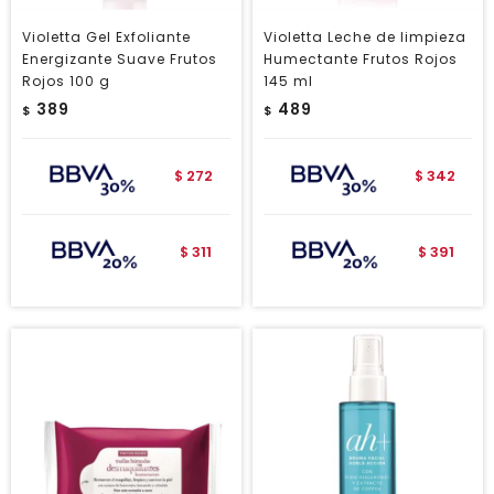
Violetta Gel Exfoliante
Violetta Leche de limpieza
Energizante Suave Frutos
Humectante Frutos Rojos
Rojos 100 g
145 ml
389
489
$
$
272
342
$
$
311
391
$
$