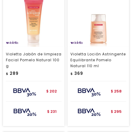
Violetta Jabón de limpieza
Violetta Loción Astringente
Facial Pomelo Natural 100
Equilibrante Pomelo
g
Natural 110 ml
289
369
$
$
202
258
$
$
231
295
$
$