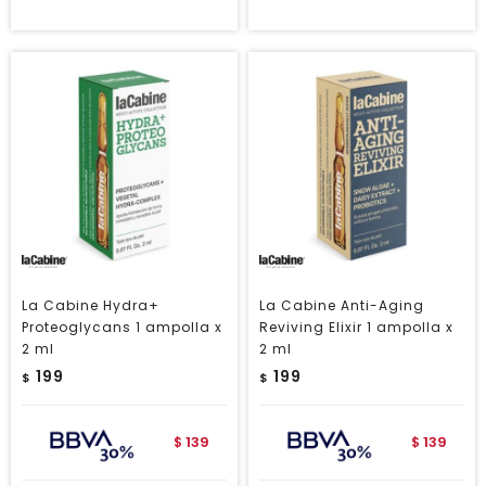
La Cabine Hydra+
La Cabine Anti-Aging
Proteoglycans 1 ampolla x
Reviving Elixir 1 ampolla x
2 ml
2 ml
199
199
$
$
139
139
$
$